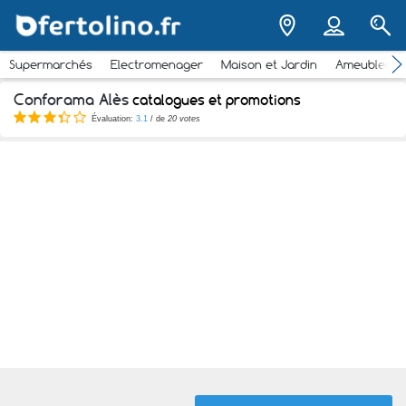
Supermarchés
Electromenager
Maison et Jardin
Ameubleme
Conforama Alès
catalogues et promotions
Évaluation:
3.1
/ de
20 votes