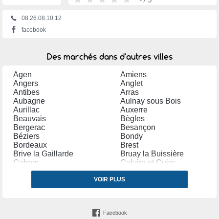
08.26.08.10.12
facebook
Des marchés dans d'autres villes
Agen
Amiens
Angers
Anglet
Antibes
Arras
Aubagne
Aulnay sous Bois
Aurillac
Auxerre
Beauvais
Bègles
Bergerac
Besançon
Béziers
Bondy
Bordeaux
Brest
Brive la Gaillarde
Bruay la Buissière
Cahors
Caluire et Cuire
Carcassonne
Chalon sur Saône
Charleville Mézières
VOIR PLUS
Châtellerault
Chelles (Seine et Marne)
Chennevières sur Marne
Clermont Ferrand
Cluses
Colmar
Colombes
Facebook
Colomiers
Compiègne