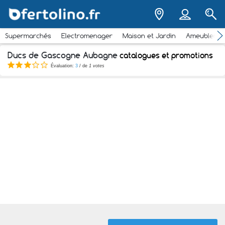
Supermarchés
Electromenager
Maison et Jardin
Ameubleme
Ducs de Gascogne Aubagne
catalogues et promotions
Évaluation:
3
/ de
1 votes