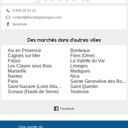
0 800 35 32 21
contact@ducsdegascogne.com
facebook
Des marchés dans d'autres villes
Aix en Provence
Bordeaux
Cagnes sur Mer
Flers (Orne)
Fréjus
La Valette du Var
Les Clayes sous Bois
Limoges
Marseille
Martigues
Nantes
Nice
Paris
Sainte Geneviève des Bois (Essonne)
Saint Nazaire (Loire Atlantique)
Saint Quentin
Sceaux (Hauts de Seine)
Toulouse
Facebook
Une partie du