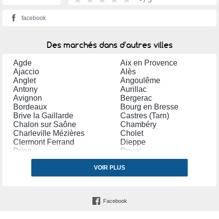
facebook
Des marchés dans d'autres villes
Agde
Aix en Provence
Ajaccio
Alès
Anglet
Angoulême
Antony
Aurillac
Avignon
Bergerac
Bordeaux
Bourg en Bresse
Brive la Gaillarde
Castres (Tarn)
Chalon sur Saône
Chambéry
Charleville Mézières
Cholet
Clermont Ferrand
Dieppe
Dijon
Douai
Dreux
Evreux
Forbach
VOIR PLUS
Fougères
Grasse
Grenoble
La Teste de Buch
Lannion
Laval
Le Havre
Facebook
Limoges
Lyon
Manosque
Marseille