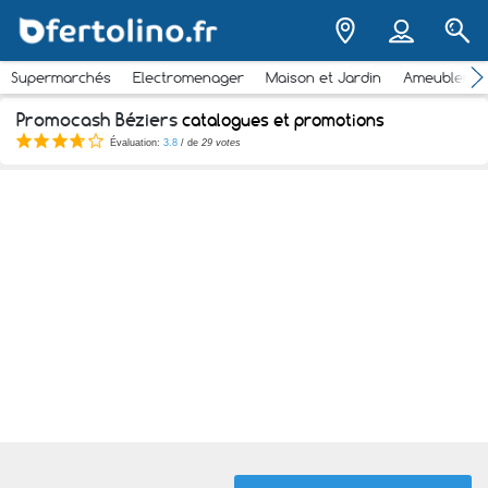
Supermarchés
Electromenager
Maison et Jardin
Ameubleme
Promocash Béziers
catalogues et promotions
Évaluation:
3.8
/ de
29 votes