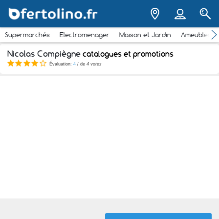
Supermarchés
Electromenager
Maison et Jardin
Ameubleme
Nicolas Compiègne
catalogues et promotions
Évaluation:
4
/ de
4 votes