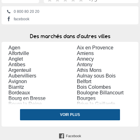
0 800 80 20 20
facebook
Des marchés dans d'autres villes
Agen
Aix en Provence
Alfortville
Amiens
Anglet
Annecy
Antibes
Antony
Argenteuil
Athis Mons
Aubervilliers
Aulnay sous Bois
Avignon
Belfort
Biarritz
Bois Colombes
Bordeaux
Boulogne Billancourt
Bourg en Bresse
Bourges
Bourg la Reine
Brive la Gaillarde
Brunoy
Caen
Cagnes sur Mer
VOIR PLUS
Caluire et Cuire
Cannes
Cergy
Chalon sur Saône
Chamalières
Chambéry
Champigny sur Marne
Facebook
Charenton le Pont
Charleville Mézières