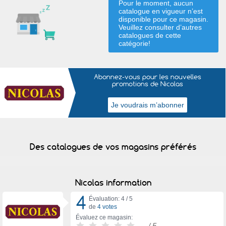
Pour le moment, aucun
catalogue en vigueur n’est
disponible pour ce magasin.
Veuillez consulter d’autres
catalogues de
cette
catégorie
!
Abonnez-vous pour les nouvelles
promotions de Nicolas
Des catalogues de vos magasins préférés
Nicolas information
4
Évaluation: 4 /
5
de
4 votes
Évaluez ce magasin:
-
/ 5