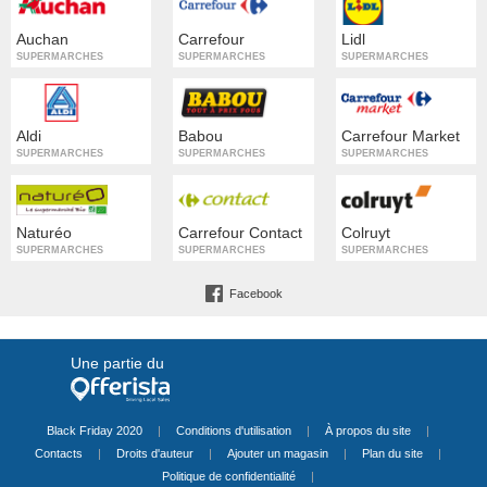
Auchan
Carrefour
Lidl
SUPERMARCHÉS
SUPERMARCHÉS
SUPERMARCHÉS
Aldi
Babou
Carrefour Market
SUPERMARCHÉS
SUPERMARCHÉS
SUPERMARCHÉS
Naturéo
Carrefour Contact
Colruyt
SUPERMARCHÉS
SUPERMARCHÉS
SUPERMARCHÉS
Facebook
Une partie du
Black Friday 2020
|
Conditions d'utilisation
|
À propos du site
|
Contacts
|
Droits d'auteur
|
Ajouter un magasin
|
Plan du site
|
Politique de confidentialité
|