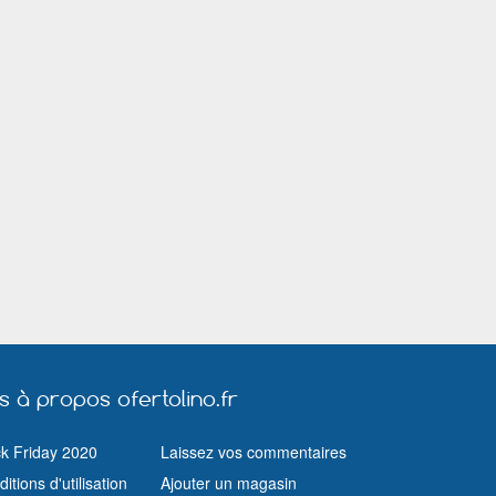
Paris
Pierrefitte sur Seine
Poissy
Puteaux
Rambouillet
Ris Orangis
Rueil Malmaison
Saint Cloud
Saint Maur des Fossés
Saint Ouen (Seine Saint Denis)
Saint Quentin
Savigny le Temple
Savigny sur Orge
Sète
Stains
Sucy en Brie
Suresnes
Torcy (Seine et Marne)
Toulon
Trappes
Vanves
Vélizy Villacoublay
Vénissieux
Vigneux sur Seine
Villejuif
Villemomble
Villeurbanne
Villiers sur Marne
Vincennes
Vitry sur Seine
us à propos ofertolino.fr
ck Friday 2020
Laissez vos commentaires
itions d'utilisation
Ajouter un magasin