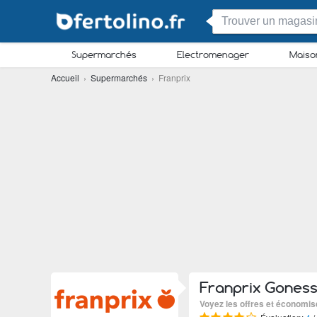
Supermarchés
Electromenager
Maiso
Accueil
›
Supermarchés
› Franprix
Franprix Gones
Voyez les offres et économis