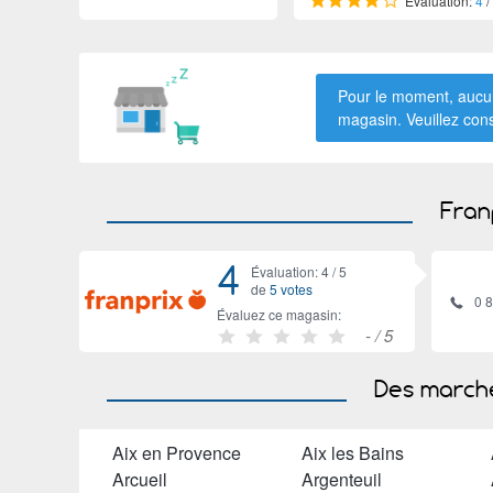
Évaluation:
4
/
Pour le moment, aucun
magasin. Veuillez con
Fran
4
Évaluation: 4 /
5
de
5 votes
0 
Évaluez ce magasin:
-
/ 5
Des marché
Aix en Provence
Aix les Bains
Arcueil
Argenteuil