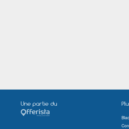
Palaiseau
Pantin
Pontault Combault
Pontoise
Rosny sous Bois
Rouen
Saint Germain en Laye
Saint Mandé
Sarcelles
Sartrouville
Sevran
Sèvres
Taverny
Thiais
Tremblay en France
Valence
Versailles
Vichy
Villeneuve le Roi
Villeneuve Saint Georges
Viry Châtillon
Vitry le François
Une partie du
Pl
Bla
Cond