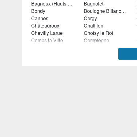
Bagneux (Hauts de Seine)
Bagnolet
Bondy
Boulogne Billancourt
Cannes
Cergy
Châteauroux
Châtillon
Chevilly Larue
Choisy le Roi
Combs la Ville
Compiègne
Courbevoie
Créteil
Epinay sur Seine
Ermont
Fréjus
Fresnes (Val de Marne)
Gennevilliers
Gif sur Yvette
Joinville le Pont
La Celle Saint Cloud
Le Blanc Mesnil
Le Kremlin Bicêtre
Les Mureaux
Les Pavillons sous Bois
Limeil Brévannes
Limoges
Maisons Alfort
Maisons Laffitte
Marseille
Massy (Essonne)
Montmorency
Montreuil (Seine Saint Denis)
Neuilly sur Marne
Neuilly sur Seine
Noisy le Grand
Noisy le Sec