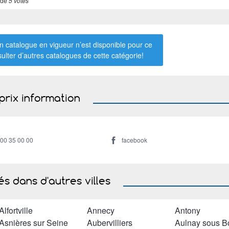
 de
5 votes
 catalogue en vigueur n’est disponible pour ce
sulter d’autres catalogues de
cette catégorie
!
prix information
800 35 00 00
facebook
s dans d'autres villes
Alfortville
Annecy
Antony
Asnières sur Seine
Aubervilliers
Aulnay sous B