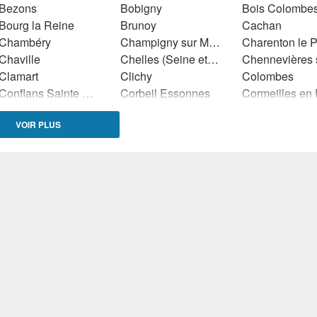
Bezons
Bobigny
Bois Colombe
Bourg la Reine
Brunoy
Cachan
Chambéry
Champigny sur Marne
Charenton le 
Chaville
Chelles (Seine et Marne)
Clamart
Clichy
Colombes
Conflans Sainte Honorine
Corbeil Essonnes
Deuil la Barre
Drancy
Elancourt
VOIR PLUS
Etampes
Evry
Gagny
Garches
Grenoble
Issy les Moulineaux
Ivry sur Seine
La Courneuve
La Garenne Colombes
Lagny sur Mar
Le Perreux sur Marne
Le Plessis Trévise
Les Lilas
Les Ulis
Levallois Perret
Lille
Livry Gargan
Longjumeau
Lyon
Malakoff
Mantes la Jolie
Mantes la Ville
Meaux
Melun
Meudon
Montrouge
Nanterre
Neuilly Plaisa
Nice
Nîmes
Nogent sur Ma
Orléans
Orly
Ozoir la Ferriè