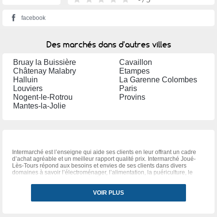
facebook
Des marchés dans d'autres villes
Bruay la Buissière
Cavaillon
Châtenay Malabry
Etampes
Halluin
La Garenne Colombes
Louviers
Paris
Nogent-le-Rotrou
Provins
Mantes-la-Jolie
Intermarché est l’enseigne qui aide ses clients en leur offrant un cadre
d’achat agréable et un meilleur rapport qualité prix. Intermarché Joué-
Lès-Tours répond aux besoins et envies de ses clients dans divers
domaines à savoir l’électroménager, l’alimentation, la puériculture, le
sport et loisir ou autres. Venez découvrir vos produits du quotidien à des
prix incroyables. Les soldes Intermarché sont des moments pour craquer
sur les articles qui vous font de l’œil depuis plusieurs mois. Profitez de
VOIR PLUS
ces moments en suivant les catalogues Intermarché. Les catalogues
vous renseignent également sur toutes les promotions Intermarché du
moment. Ne vous laissez plus raconter ces moments chez Intermarché