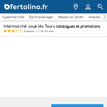
Supermarchés
Electromenager
Maison et Jardin
Ameubleme
Intermarché Joué lés Tours
catalogues et promotions
Évaluation:
2.9
/ de
101 votes