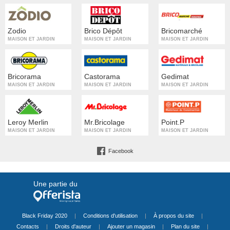
Zodio
Brico Dépôt
Bricomarché
MAISON ET JARDIN
MAISON ET JARDIN
MAISON ET JARDIN
Bricorama
Castorama
Gedimat
MAISON ET JARDIN
MAISON ET JARDIN
MAISON ET JARDIN
Leroy Merlin
Mr.Bricolage
Point.P
MAISON ET JARDIN
MAISON ET JARDIN
MAISON ET JARDIN
Facebook
Une partie du
Black Friday 2020
|
Conditions d'utilisation
|
À propos du site
|
Contacts
|
Droits d'auteur
|
Ajouter un magasin
|
Plan du site
|