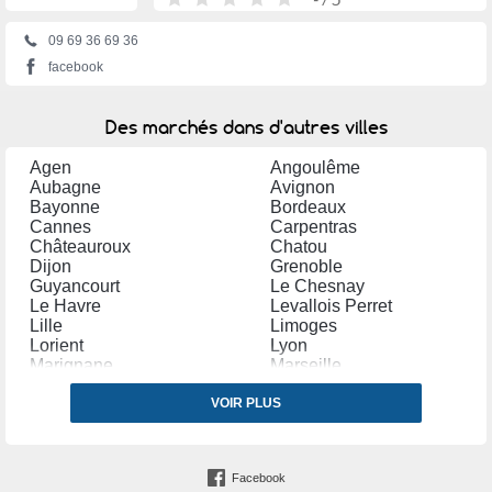
09 69 36 69 36
facebook
Des marchés dans d'autres villes
Agen
Angoulême
Aubagne
Avignon
Bayonne
Bordeaux
Cannes
Carpentras
Châteauroux
Chatou
Dijon
Grenoble
Guyancourt
Le Chesnay
Le Havre
Levallois Perret
Lille
Limoges
Lorient
Lyon
Marignane
Marseille
Menton
Montreuil (Seine Saint Denis)
Montrouge
VOIR PLUS
Nantes
Neuilly sur Marne
Neuilly sur Seine
Nice
Nîmes
Orléans
Paris
Facebook
Quimper
Rochefort (Charente Maritime)