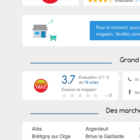
Évaluation:
3.
Pour le moment, aucun
magasin. Veuillez con
Grand 
3.7
Évaluation: 3.7 /
5
04
de
78 votes
Évaluez ce magasin:
fa
-
/ 5
Des marché
Alès
Argenteuil
Brétigny sur Orge
Brive la Gaillarde