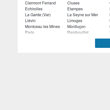
Clermont Ferrand
Cluses
Echirolles
Etampes
La Garde (Var)
La Seyne sur Mer
Liévin
Limoges
Montceau les Mines
Montluçon
Paris
Rambouillet
Sélestat
Taverny
Vaulx en Velin
Vichy