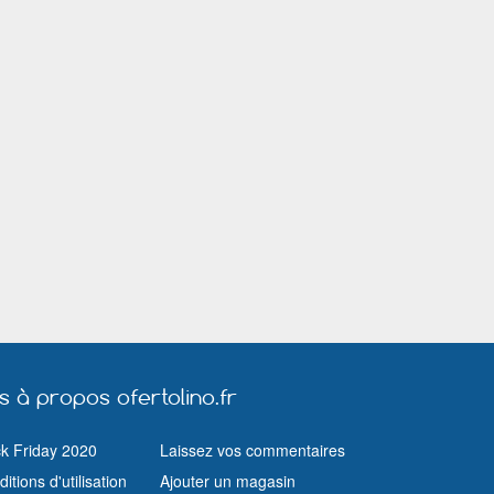
us à propos ofertolino.fr
ck Friday 2020
Laissez vos commentaires
itions d'utilisation
Ajouter un magasin