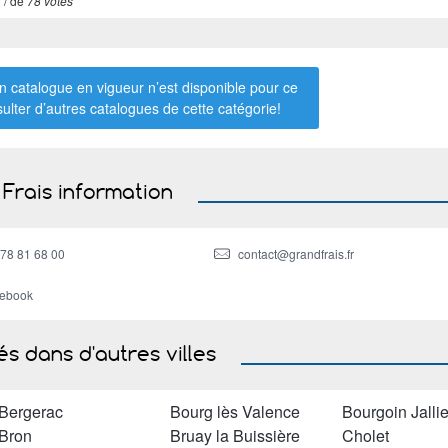
7
/ de
78 votes
 catalogue en vigueur n’est disponible pour ce
sulter d’autres catalogues de
cette catégorie
!
Frais information
 78 81 68 00
contact@grandfrais.fr
cebook
s dans d'autres villes
Bergerac
Bourg lès Valence
Bourgoin Jalli
Bron
Bruay la Buissière
Cholet