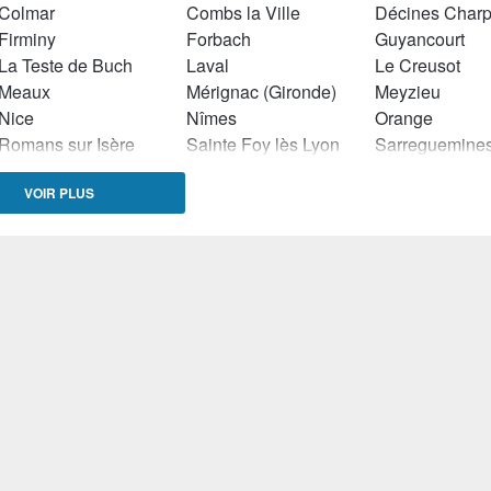
Colmar
Combs la Ville
Décines Charp
Firminy
Forbach
Guyancourt
La Teste de Buch
Laval
Le Creusot
Meaux
Mérignac (Gironde)
Meyzieu
Nice
Nîmes
Orange
Romans sur Isère
Sainte Foy lès Lyon
Sarreguemine
Toulouse
Tourcoing
Tours
VOIR PLUS
Villefranche sur Saône
Voiron