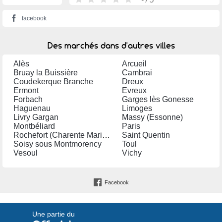
facebook
Des marchés dans d'autres villes
Alès
Arcueil
Bruay la Buissière
Cambrai
Coudekerque Branche
Dreux
Ermont
Evreux
Forbach
Garges lès Gonesse
Haguenau
Limoges
Livry Gargan
Massy (Essonne)
Montbéliard
Paris
Rochefort (Charente Maritime)
Saint Quentin
Soisy sous Montmorency
Toul
Vesoul
Vichy
Facebook
Une partie du