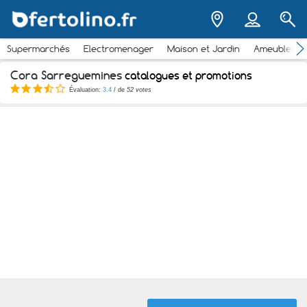
Supermarchés
Electromenager
Maison et Jardin
Ameubleme
Cora Sarreguemines
catalogues et promotions
Évaluation:
3.4
/ de
52 votes