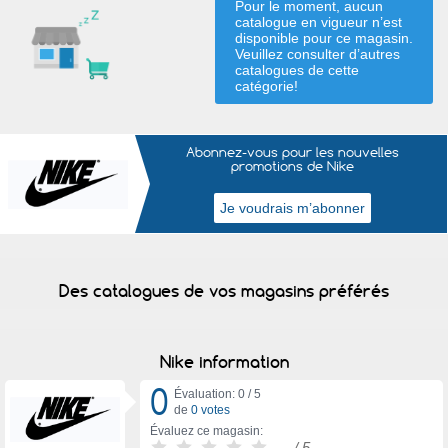
Pour le moment, aucun
catalogue en vigueur n’est
disponible pour ce magasin.
Veuillez consulter d’autres
catalogues de
cette
catégorie
!
Abonnez-vous pour les nouvelles
promotions de Nike
Des catalogues de vos magasins préférés
Nike information
0
Évaluation: 0 /
5
de
0 votes
Évaluez ce magasin:
-
/ 5