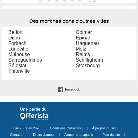
Des marchés dans d'autres villes
Belfort
Colmar
Dijon
Epinal
Forbach
Haguenau
Lunéville
Metz
Mulhouse
Reims
Sarreguemines
Schiltigheim
Sélestat
Strasbourg
Thionville
Facebook
Une partie du
Black Friday 2020
|
Conditions d'utilisation
|
À propos du site
|
Contacts
|
Droits d'auteur
|
Ajouter un magasin
|
Plan du site
|