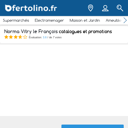
Supermarchés
Electromenager
Maison et Jardin
Ameubleme
Norma Vitry le François
catalogues et promotions
Évaluation:
3.6
/ de
7 votes