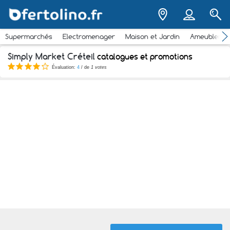
Supermarchés
Electromenager
Maison et Jardin
Ameubleme
Simply Market Créteil
catalogues et promotions
Évaluation:
4
/ de
1 votes