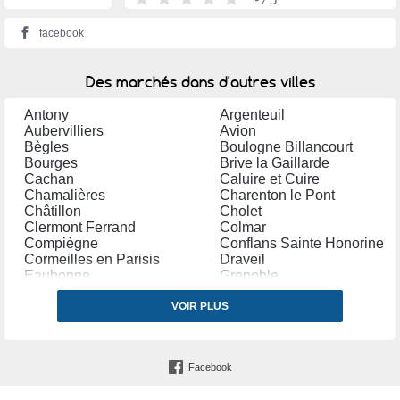
facebook
Des marchés dans d'autres villes
Antony
Argenteuil
Aubervilliers
Avion
Bègles
Boulogne Billancourt
Bourges
Brive la Gaillarde
Cachan
Caluire et Cuire
Chamalières
Charenton le Pont
Châtillon
Cholet
Clermont Ferrand
Colmar
Compiègne
Conflans Sainte Honorine
Cormeilles en Parisis
Draveil
Eaubonne
Grenoble
Houilles
La Garenne Colombes
Le Plessis Trévise
VOIR PLUS
Lens
Limeil Brévannes
Maisons Alfort
Maurepas (Yvelines)
Mérignac (Gironde)
Millau
Montfermeil
Facebook
Montrouge
Neuilly sur Marne
Noisy le Grand
Noisy le Sec