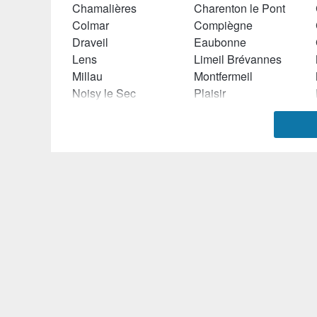
Chamalières
Charenton le Pont
Colmar
Compiègne
Draveil
Eaubonne
Lens
Limeil Brévannes
Millau
Montfermeil
Noisy le Sec
Plaisir
Rueil Malmaison
Saint Avold
Saint Laurent du Var
Saint Maur des Fossés
Thionville
Tournefeuille