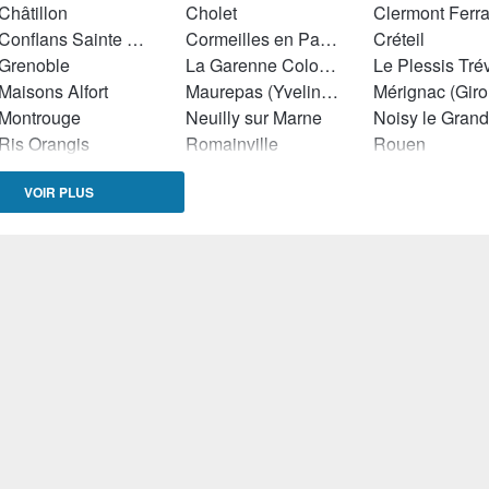
Châtillon
Cholet
Clermont Ferr
Conflans Sainte Honorine
Cormeilles en Parisis
Créteil
Grenoble
La Garenne Colombes
Le Plessis Tré
Maisons Alfort
Maurepas (Yvelines)
Mérignac (Gir
Montrouge
Neuilly sur Marne
Noisy le Grand
Ris Orangis
Romainville
Rouen
Sainte Foy lès Lyon
Saint Germain en Laye
VOIR PLUS
Sartrouville
Sceaux (Hauts de Seine)
Strasbourg
Vitry sur Seine