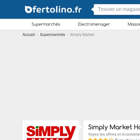
Supermarchés
Electromenager
Maiso
Accueil
›
Supermarchés
› Simply Market
Simply Market Ho
Voyez les offres et économi