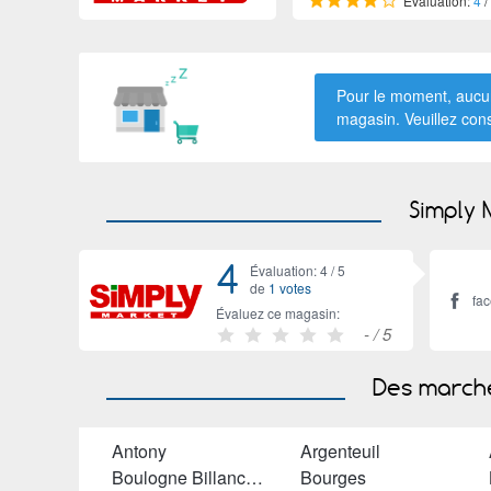
Évaluation:
4
/
Pour le moment, aucun
magasin. Veuillez con
Simply 
4
Évaluation: 4 /
5
de
1 votes
fa
Évaluez ce magasin:
-
/ 5
Des marché
Antony
Argenteuil
Boulogne Billancourt
Bourges