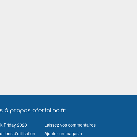
us à propos ofertolino.fr
ck Friday 2020
Laissez vos commentaires
itions d'utilisation
Ajouter un magasin