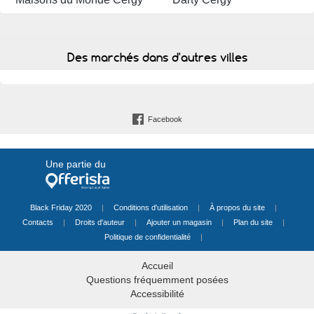
Des marchés dans d'autres villes
Facebook
Une partie du
Black Friday 2020
|
Conditions d'utilisation
|
À propos du site
|
Contacts
|
Droits d'auteur
|
Ajouter un magasin
|
Plan du site
|
Politique de confidentialité
|
Accueil
Questions fréquemment posées
Accessibilité