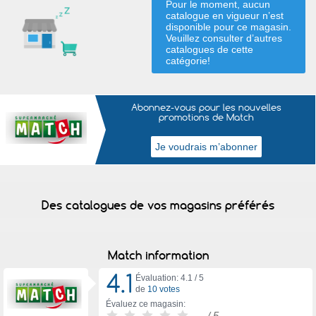
Pour le moment, aucun
catalogue en vigueur n’est
disponible pour ce magasin.
Veuillez consulter d’autres
catalogues de
cette
catégorie
!
Abonnez-vous pour les nouvelles
promotions de Match
Des catalogues de vos magasins préférés
Match information
4.1
Évaluation: 4.1 /
5
de
10 votes
Évaluez ce magasin:
-
/ 5