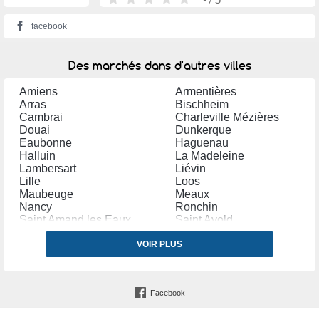
facebook
Des marchés dans d'autres villes
Amiens
Armentières
Arras
Bischheim
Cambrai
Charleville Mézières
Douai
Dunkerque
Eaubonne
Haguenau
Halluin
La Madeleine
Lambersart
Liévin
Lille
Loos
Maubeuge
Meaux
Nancy
Ronchin
Saint Amand les Eaux
Saint Avold
Saint Quentin
Sélestat
Strasbourg
VOIR PLUS
Thionville
Tourcoing
Wattrelos
Facebook