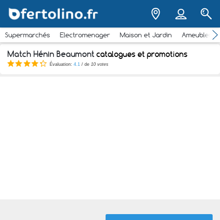
Supermarchés
Electromenager
Maison et Jardin
Ameubleme
Match Hénin Beaumont
catalogues et promotions
Évaluation:
4.1
/ de
10 votes