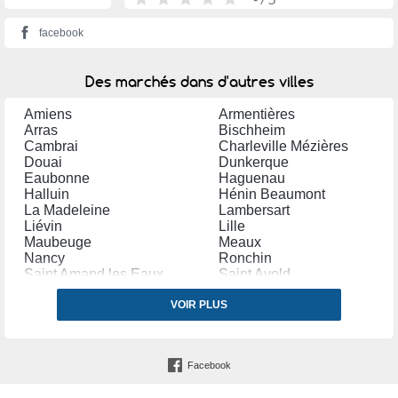
facebook
Des marchés dans d'autres villes
Amiens
Armentières
Arras
Bischheim
Cambrai
Charleville Mézières
Douai
Dunkerque
Eaubonne
Haguenau
Halluin
Hénin Beaumont
La Madeleine
Lambersart
Liévin
Lille
Maubeuge
Meaux
Nancy
Ronchin
Saint Amand les Eaux
Saint Avold
Saint Quentin
Sélestat
Strasbourg
VOIR PLUS
Thionville
Tourcoing
Wattrelos
Facebook