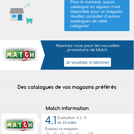
Pour le moment, aucun
catalogue en vigueur n’est
disponible pour ce magasin.
Veuillez consulter d’autres
catalogues de
cette
catégorie
!
Abonnez-vous pour les nouvelles
promotions de Match
Des catalogues de vos magasins préférés
Match information
4.1
Évaluation: 4.1 /
5
de
10 votes
Évaluez ce magasin:
-
/ 5