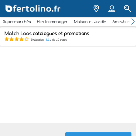
Supermarchés
Electromenager
Maison et Jardin
Ameubleme
Match Loos
catalogues et promotions
Évaluation:
4.1
/ de
10 votes