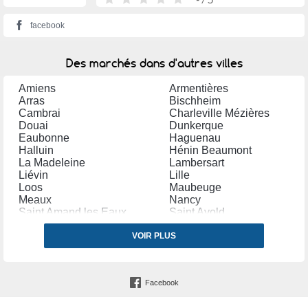
facebook
Des marchés dans d'autres villes
Amiens
Armentières
Arras
Bischheim
Cambrai
Charleville Mézières
Douai
Dunkerque
Eaubonne
Haguenau
Halluin
Hénin Beaumont
La Madeleine
Lambersart
Liévin
Lille
Loos
Maubeuge
Meaux
Nancy
Saint Amand les Eaux
Saint Avold
Saint Quentin
Sélestat
Strasbourg
VOIR PLUS
Thionville
Tourcoing
Wattrelos
Facebook