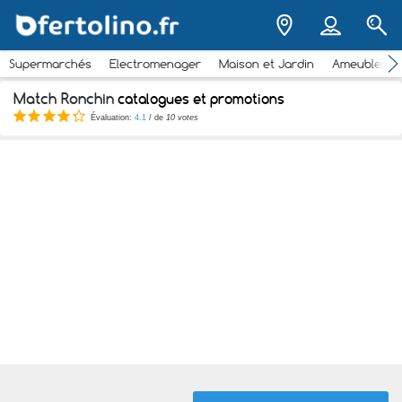
Supermarchés
Electromenager
Maison et Jardin
Ameubleme
Match Ronchin
catalogues et promotions
Évaluation:
4.1
/ de
10 votes