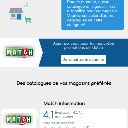
Pour le moment, aucun
catalogue en vigueur n’est
disponible pour ce magasin.
Veuillez consulter d’autres
catalogues de
cette
catégorie
!
Abonnez-vous pour les nouvelles
promotions de Match
Des catalogues de vos magasins préférés
Match information
4.1
Évaluation: 4.1 /
5
de
10 votes
Évaluez ce magasin:
-
/ 5