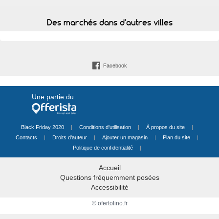
Des marchés dans d'autres villes
Facebook
Une partie du
Black Friday 2020
|
Conditions d'utilisation
|
À propos du site
|
Contacts
|
Droits d'auteur
|
Ajouter un magasin
|
Plan du site
|
Politique de confidentialité
|
Accueil
Questions fréquemment posées
Accessibilité
© ofertolino.fr