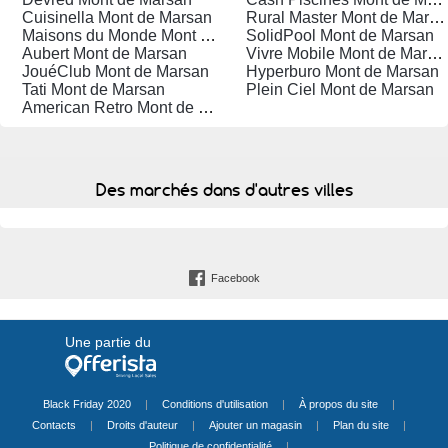
Cuisinella Mont de Marsan
Rural Master Mont de Marsan
Maisons du Monde Mont de Marsan
SolidPool Mont de Marsan
Aubert Mont de Marsan
Vivre Mobile Mont de Marsan
JouéClub Mont de Marsan
Hyperburo Mont de Marsan
Tati Mont de Marsan
Plein Ciel Mont de Marsan
American Retro Mont de Marsan
Des marchés dans d'autres villes
Facebook
Une partie du
Black Friday 2020
|
Conditions d'utilisation
|
À propos du site
|
Contacts
|
Droits d'auteur
|
Ajouter un magasin
|
Plan du site
|
Politique de confidentialité
|