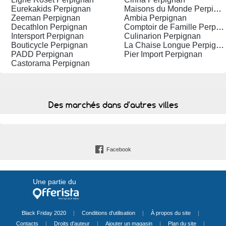
Eurekakids Perpignan
Maisons du Monde Perpignan
Zeeman Perpignan
Ambia Perpignan
Decathlon Perpignan
Comptoir de Famille Perpignan
Intersport Perpignan
Culinarion Perpignan
Bouticycle Perpignan
La Chaise Longue Perpignan
PADD Perpignan
Pier Import Perpignan
Castorama Perpignan
Des marchés dans d'autres villes
Facebook
Une partie du
Black Friday 2020
|
Conditions d'utilisation
|
À propos du site
|
Contacts
|
Droits d'auteur
|
Ajouter un magasin
|
Plan du site
|