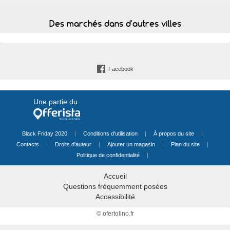
Des marchés dans d'autres villes
Facebook
Une partie du
Black Friday 2020
|
Conditions d'utilisation
|
À propos du site
|
Contacts
|
Droits d'auteur
|
Ajouter un magasin
|
Plan du site
|
Politique de confidentialité
|
Accueil
Questions fréquemment posées
Accessibilité
© ofertolino.fr