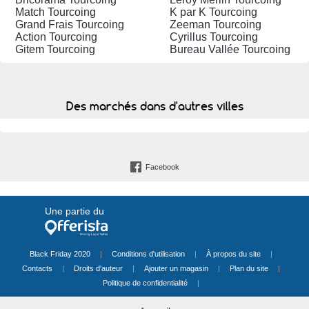
Match Tourcoing
K par K Tourcoing
Grand Frais Tourcoing
Zeeman Tourcoing
Action Tourcoing
Cyrillus Tourcoing
Gitem Tourcoing
Bureau Vallée Tourcoing
Des marchés dans d'autres villes
Facebook
Une partie du
Black Friday 2020
|
Conditions d'utilisation
|
À propos du site
|
Contacts
|
Droits d'auteur
|
Ajouter un magasin
|
Plan du site
|
Politique de confidentialité
|