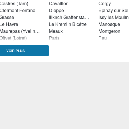
Castres (Tarn)
Cavaillon
Cergy
Clermont Ferrand
Dieppe
Epinay sur Se
Grasse
Illkirch Graffenstaden
Issy les Mouli
Le Havre
Le Kremlin Bicêtre
Manosque
Maurepas (Yvelines)
Meaux
Montgeron
Olivet (Loiret)
Paris
Pau
Saint Genis Laval
Saint Herblain
VOIR PLUS
Saint Sébastien sur Loire
Sarcelles
Sète
Strasbourg
Taverny
Toulouse
Trappes
Tremblay en France
Valenciennes
Villeparisis
Louvroil