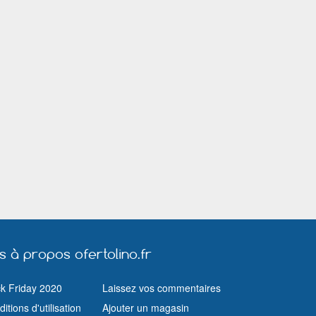
us à propos ofertolino.fr
ck Friday 2020
Laissez vos commentaires
itions d'utilisation
Ajouter un magasin