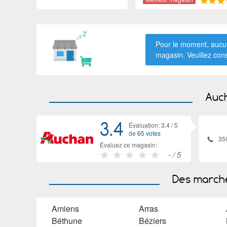
Pour le moment, aucun
magasin. Veuillez con
Auch
3.4
Évaluation: 3.4 /
5
de
65 votes
35
Évaluez ce magasin:
-
/ 5
Des marché
Amiens
Arras
Béthune
Béziers