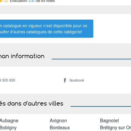
Évaluation:
3.4
/ de
65 votes
 catalogue en vigueur n’est disponible pour ce
sulter d’autres catalogues de
cette catégorie
!
an information
9 305 930
facebook
s dans d'autres villes
Aubagne
Avignon
Bagnolet
Bobigny
Bordeaux
Brétigny sur O