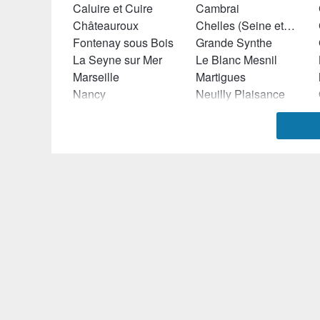
Caluire et Cuire
Cambrai
Châteauroux
Chelles (Seine et Marne)
Fontenay sous Bois
Grande Synthe
La Seyne sur Mer
Le Blanc Mesnil
Marseille
Martigues
Nancy
Neuilly Plaisance
Plaisir
Puteaux
Saint Priest
Saint Quentin
Sin le Noble
Soisy sous Montmorency
Tourcoing
Tours
Vélizy Villacoublay
Villeneuve sur Lot