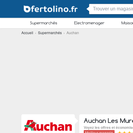
Supermarchés
Electromenager
Maiso
Accueil
›
Supermarchés
› Auchan
Auchan Les Mur
Voyez les offres et économi
Meilleur magasin