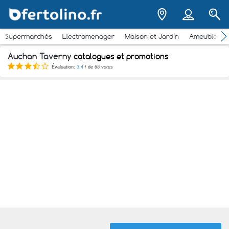
Supermarchés
Electromenager
Maison et Jardin
Ameubleme
Auchan Taverny
catalogues et promotions
Évaluation:
3.4
/ de
65 votes