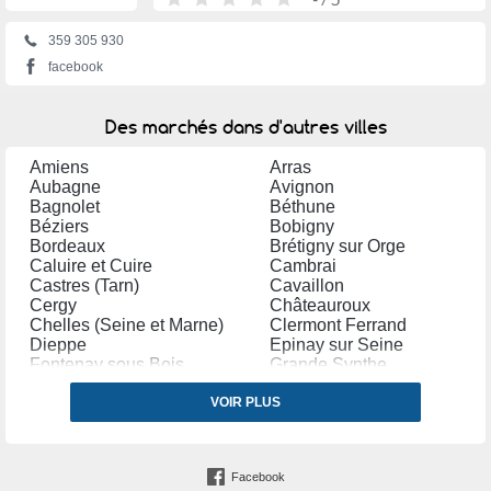
359 305 930
facebook
Des marchés dans d'autres villes
Amiens
Arras
Aubagne
Avignon
Bagnolet
Béthune
Béziers
Bobigny
Bordeaux
Brétigny sur Orge
Caluire et Cuire
Cambrai
Castres (Tarn)
Cavaillon
Cergy
Châteauroux
Chelles (Seine et Marne)
Clermont Ferrand
Dieppe
Epinay sur Seine
Fontenay sous Bois
Grande Synthe
Grasse
Illkirch Graffenstaden
Issy les Moulineaux
VOIR PLUS
La Seyne sur Mer
Le Blanc Mesnil
Le Havre
Le Kremlin Bicêtre
Les Mureaux
Manosque
Marseille
Facebook
Martigues
Maurepas (Yvelines)