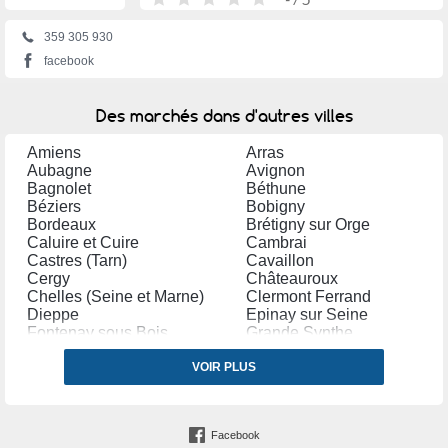
359 305 930
facebook
Des marchés dans d'autres villes
Amiens
Arras
Aubagne
Avignon
Bagnolet
Béthune
Béziers
Bobigny
Bordeaux
Brétigny sur Orge
Caluire et Cuire
Cambrai
Castres (Tarn)
Cavaillon
Cergy
Châteauroux
Chelles (Seine et Marne)
Clermont Ferrand
Dieppe
Epinay sur Seine
Fontenay sous Bois
Grande Synthe
Grasse
Illkirch Graffenstaden
Issy les Moulineaux
VOIR PLUS
La Seyne sur Mer
Le Blanc Mesnil
Le Havre
Le Kremlin Bicêtre
Les Mureaux
Manosque
Marseille
Facebook
Martigues
Maurepas (Yvelines)