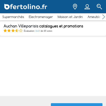
Supermarchés
Electromenager
Maison et Jardin
Ameubleme
Auchan Villeparisis
catalogues et promotions
Évaluation:
3.4
/ de
65 votes