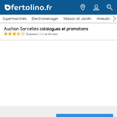
Supermarchés
Electromenager
Maison et Jardin
Ameubleme
Auchan Sarcelles
catalogues et promotions
Évaluation:
3.4
/ de
65 votes