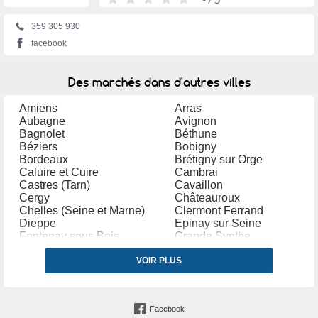
359 305 930
facebook
Des marchés dans d'autres villes
Amiens
Arras
Aubagne
Avignon
Bagnolet
Béthune
Béziers
Bobigny
Bordeaux
Brétigny sur Orge
Caluire et Cuire
Cambrai
Castres (Tarn)
Cavaillon
Cergy
Châteauroux
Chelles (Seine et Marne)
Clermont Ferrand
Dieppe
Epinay sur Seine
Fontenay sous Bois
Grande Synthe
Grasse
Illkirch Graffenstaden
Issy les Moulineaux
VOIR PLUS
La Seyne sur Mer
Le Blanc Mesnil
Le Havre
Le Kremlin Bicêtre
Les Mureaux
Manosque
Marseille
Facebook
Martigues
Maurepas (Yvelines)