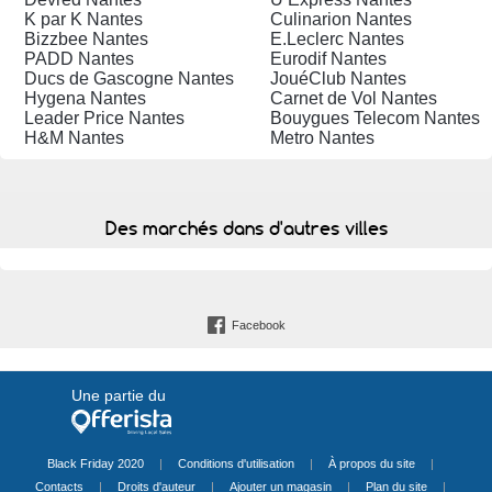
K par K Nantes
Culinarion Nantes
Bizzbee Nantes
E.Leclerc Nantes
PADD Nantes
Eurodif Nantes
Ducs de Gascogne Nantes
JouéClub Nantes
Hygena Nantes
Carnet de Vol Nantes
Leader Price Nantes
Bouygues Telecom Nantes
H&M Nantes
Metro Nantes
Des marchés dans d'autres villes
Facebook
Une partie du
Black Friday 2020
|
Conditions d'utilisation
|
À propos du site
|
Contacts
|
Droits d'auteur
|
Ajouter un magasin
|
Plan du site
|