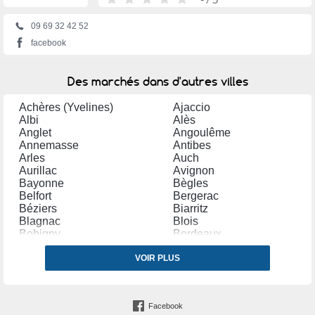
09 69 32 42 52
facebook
Des marchés dans d'autres villes
Achères (Yvelines)
Ajaccio
Albi
Alès
Anglet
Angoulême
Annemasse
Antibes
Arles
Auch
Aurillac
Avignon
Bayonne
Bègles
Belfort
Bergerac
Béziers
Biarritz
Blagnac
Blois
Bobigny
Bordeaux
Bourg en Bresse
Bourges
Bourg lès Valence
VOIR PLUS
Bourgoin Jallieu
Bressuire
Brive la Gaillarde
Bruay la Buissière
Caen
Cambrai
Carpentras
Facebook
Carvin
Castres (Tarn)