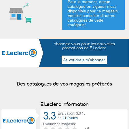
Pour le moment, aucun
catalogue en vigueur n’est
disponible pour ce magasin.
Veuillez consulter d’autres
catalogues de
cette
catégorie
!
Abonnez-vous pour les nouvelles
promotions de E.Leclerc
Des catalogues de vos magasins préférés
E.Leclerc information
3.3
Évaluation: 3.3 /
5
de
219 votes
Évaluez ce magasin:
-
/ 5