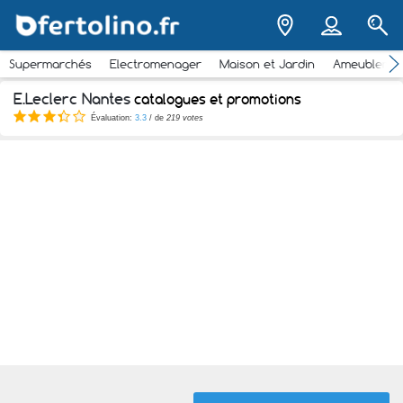
Supermarchés
Electromenager
Maison et Jardin
Ameubleme
E.Leclerc Nantes
catalogues et promotions
Évaluation:
3.3
/ de
219 votes