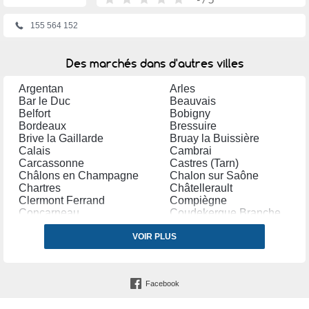
155 564 152
Des marchés dans d'autres villes
Argentan
Arles
Bar le Duc
Beauvais
Belfort
Bobigny
Bordeaux
Bressuire
Brive la Gaillarde
Bruay la Buissière
Calais
Cambrai
Carcassonne
Castres (Tarn)
Châlons en Champagne
Chalon sur Saône
Chartres
Châtellerault
Clermont Ferrand
Compiègne
Concarneau
Coudekerque Branche
Créteil
Dole
Douai
VOIR PLUS
Dreux
Etampes
Fleury les Aubrais
Forbach
Fresnes (Val de Marne)
Garges lès Gonesse
Gennevilliers
Facebook
Hazebrouck
Houilles
Istres
La Roche sur Yon