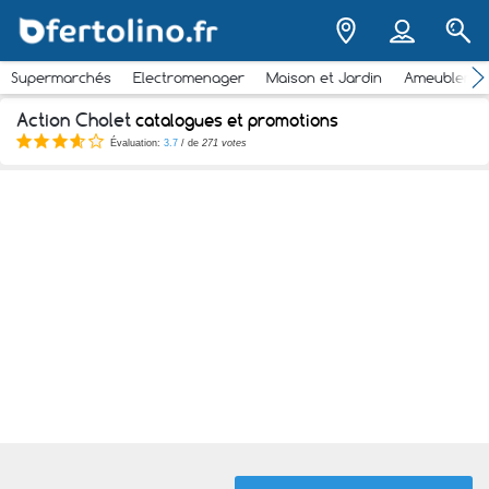
Supermarchés
Electromenager
Maison et Jardin
Ameubleme
Action Cholet
catalogues et promotions
Évaluation:
3.7
/ de
271 votes