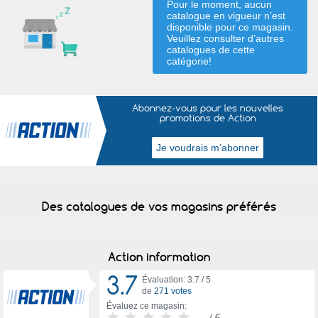
Pour le moment, aucun
catalogue en vigueur n’est
disponible pour ce magasin.
Veuillez consulter d’autres
catalogues de
cette
catégorie
!
Abonnez-vous pour les nouvelles
promotions de Action
Des catalogues de vos magasins préférés
Action information
3.7
Évaluation: 3.7 /
5
de
271 votes
Évaluez ce magasin:
-
/ 5