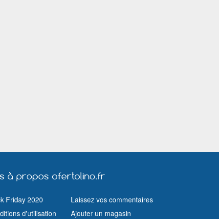
Montigny-le-Bretonneux
Vitré
Saint Egrève
Tarare
Châteaudun
Landorthe
Nogent-le-Rotrou
Aires-sur-la-Lys
Lure
Cabestany
Mondelange
Maillot
Conflans en Jarnisy
Pleurtuit
Gien
Thillois
Redon
Thiers
Wissembourg
Quévert
Avermes
Loudéac
Castelnaudary
Hérouville-Saint-Clair
Les Herbiers
Scionzier
Puilboreau
Bar sur Aube
Paray-le-Monia
Essey les Nancy
Quétigny
Coulommiers
Andelsans
St Germain du Puy
Lomme
Orchies
Solesmes
Chantepie
Autun
Tavers
Dommartin-les
Barentin
Péronne
Nieppe
us à propos ofertolino.fr
Avranches
Romilly sur Seine
Dainville
Montdidier
Coudekerque-Branche
ck Friday 2020
Laissez vos commentaires
Brétigny-sur-Orge
Coignières
Villiers-le-Bel
itions d'utilisation
Ajouter un magasin