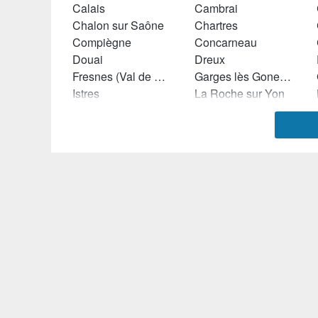
Calais
Cambrai
Chalon sur Saône
Chartres
Compiègne
Concarneau
Douai
Dreux
Fresnes (Val de Marne)
Garges lès Gonesse
Istres
La Roche sur Yon
Le Havre
Le Mans
Lille
Lorient
Marmande
Maubeuge
Montluçon
Mulhouse
Reims
Rochefort (Charente Maritime)
Sainte Geneviève des Bois (Essonne)
Saint Maur des Fossés
Savigny le Temple
Sedan
Toulouse
Tourcoing
Vitry le François
Wattrelos
Bernay
Biganos
Luçon
Privas
Golbey
Malemort-sur-Corrèze
Borderes Sur l'Echez
Corbeil-Essonnes