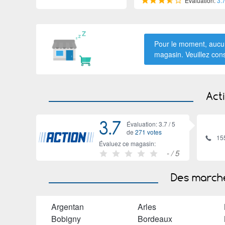
Évaluation:
3.
Pour le moment, aucun
magasin. Veuillez con
Act
3.7
Évaluation: 3.7 /
5
de
271 votes
15
Évaluez ce magasin:
-
/ 5
Des marché
Argentan
Arles
Bobigny
Bordeaux