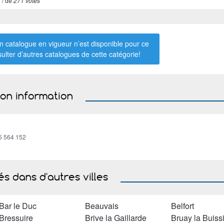
7
/ de
271 votes
 catalogue en vigueur n’est disponible pour ce
sulter d’autres catalogues de
cette catégorie
!
ion information
5 564 152
s dans d'autres villes
Bar le Duc
Beauvais
Belfort
Bressuire
Brive la Gaillarde
Bruay la Buiss