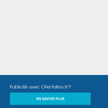
Chasseneuil du Poitou
l
-Toul
Publicité avec Ofertolino.fr?
Saint- Dié - des- Vosges
EN SAVOIR PLUS