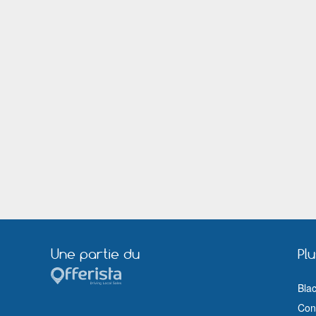
Cormontreuil
Vineuil
Houssen
Doullens
Lempdes
Neufchâtel en Bray
Saints Geosmes
Charmes
Fenouillet
Louvroil
Gaillac
Onet-le-Château
La Teste-de-Buch
Bellegarde sur Valserine
La Ferté Macé
Gétigné
La Flèche
Noyon
La Ville aux Dames
Chambray-lès-Tours
Mayenne
Sarrebourg
Chantonnay
Chateaubriant
Metz - Borny
Méru
Pont a mousson
Villabé
Arçonnay
Frouard
Une partie du
Pl
Allonnes
Longeville-lès-Saint-Avold
Joigny
Guichainville
Bla
Mondeville
Nanteuil les Meaux
Cond