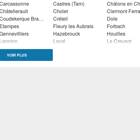
Carcassonne
Castres (Tarn)
Châtellerault
Cholet
Clermont Ferr
Coudekerque Branche
Créteil
Dole
Etampes
Fleury les Aubrais
Forbach
Gennevilliers
Hazebrouck
Houilles
Lannion
Laval
Le Creusot
Lens
Les Pennes Mirabeau
Liévin
VOIR PLUS
Lunéville
Lyon
Mâcon
Meaux
Montauban
Nevers
Orvault
Pau
Roubaix
Saint Dié des Vosges
Saint Dizier
Saint Quentin
Sarreguemines
Saumur
Sevran
Soissons
Troyes
Vannes
Vierzon
Chenove
Plerin
Trélissac
Neufchateau
Tignieu-Jameyzieu
Saint-Péray
Champniers
Osny
Saint-Brévins-les-Pins
Senlis
Romans-sur-Is
Soyaux
Limay
Ancenis