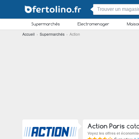
Supermarchés
Electromenager
Maiso
Accueil
›
Supermarchés
› Action
Action Paris
cata
Voyez les offres et économis