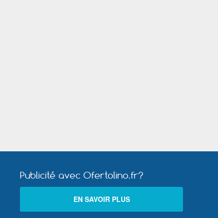
s
Chasseneuil du Poitou
l
-Toul
Publicité avec Ofertolino.fr?
Saint- Dié - des- Vosges
EN SAVOIR PLUS