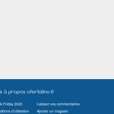
Vineuil
Montigny-le-Bretonneux
Vitré
Doullens
Tarare
Châteaudun
Neufchâtel en Bray
Nogent-le-Rotrou
Aires-sur-la-Ly
Charmes
Cabestany
Mondelange
Louvroil
Conflans en Jarnisy
Pleurtuit
Onet-le-Château
Thillois
Thiers
Wissembourg
Quévert
Avermes
Loudéac
Castelnaudary
Hérouville-Saint-Clair
Les Herbiers
Scionzier
Puilboreau
Bar sur Aube
Paray-le-Monia
Essey les Nancy
Quétigny
Coulommiers
Andelsans
St Germain du Puy
Lomme
Orchies
Solesmes
Chantepie
Autun
Tavers
Dommartin-les
Barentin
Péronne
Nieppe
us à propos ofertolino.fr
Avranches
Romilly sur Seine
Dainville
Montdidier
Coudekerque-Branche
ck Friday 2020
Laissez vos commentaires
Brétigny-sur-Orge
Coignières
Villiers-le-Bel
itions d'utilisation
Ajouter un magasin