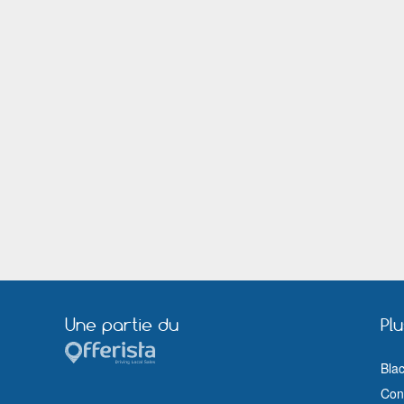
Ancenis
Cormontreuil
Saint Egrève
Houssen
Landorthe
Lempdes
Lure
Saints Geosmes
Maillot
Fenouillet
Gien
Gaillac
La Teste-de-Buch
Bellegarde sur Valserine
La Ferté Macé
Gétigné
La Flèche
Noyon
La Ville aux Dames
Chambray-lès-Tours
Mayenne
Sarrebourg
Chantonnay
Chateaubriant
Metz - Borny
Méru
Pont a mousson
Villabé
Arçonnay
Frouard
Une partie du
Pl
Allonnes
Longeville-lès-Saint-Avold
Joigny
Guichainville
Bla
Mondeville
Nanteuil les Meaux
Cond