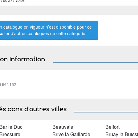
7
/ de
271 votes
 catalogue en vigueur n’est disponible pour ce
sulter d’autres catalogues de
cette catégorie
!
ion information
5 564 152
s dans d'autres villes
Bar le Duc
Beauvais
Belfort
Bressuire
Brive la Gaillarde
Bruay la Buiss