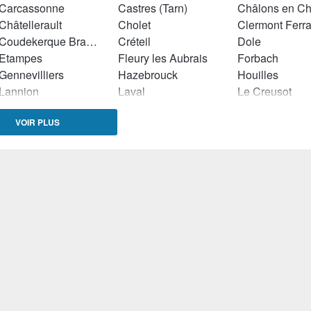
Carcassonne
Castres (Tarn)
Châtellerault
Cholet
Clermont Ferr
Coudekerque Branche
Créteil
Dole
Etampes
Fleury les Aubrais
Forbach
Gennevilliers
Hazebrouck
Houilles
Lannion
Laval
Le Creusot
Lens
Les Pennes Mirabeau
Liévin
VOIR PLUS
Lunéville
Lyon
Mâcon
Meaux
Montauban
Nevers
Orvault
Paris
Rochefort (Charente Maritime)
Roubaix
Saint Maur des Fossés
Saint Quentin
Sarreguemine
Sedan
Sevran
Soissons
Tourcoing
Troyes
Vannes
Wattrelos
Chenove
Plerin
Biganos
Neufchateau
Tignieu-Jamey
Privas
Champniers
Osny
Malemort-sur-Corrèze
Saint-Brévins-les-Pins
Senlis
Corbeil-Essonnes
Soyaux
Limay