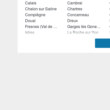
Calais
Cambrai
Chalon sur Saône
Chartres
Compiègne
Concarneau
Douai
Dreux
Fresnes (Val de Marne)
Garges lès Gonesse
Istres
La Roche sur Yon
Le Havre
Le Mans
Lille
Lorient
Marmande
Maubeuge
Montluçon
Mulhouse
Pau
Reims
Saint Dizier
Sainte Geneviève des Bois (Essonne)
Saumur
Savigny le Temple
Torcy (Seine et Marne)
Toulouse
Vierzon
Vitry le François
Trélissac
Bernay
Saint-Péray
Luçon
Sainte-Marie-aux-Chênes
Golbey
Romans-sur-Isère
Borderes Sur l'Echez