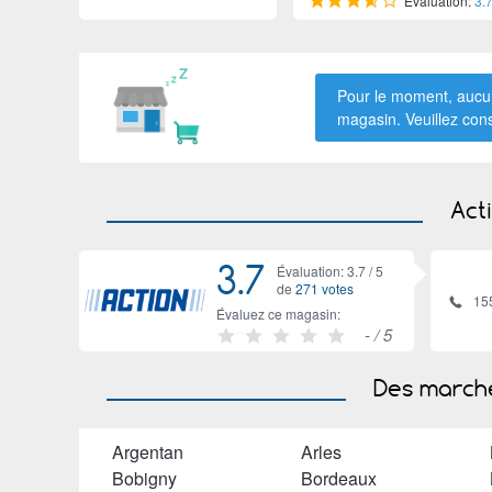
Évaluation:
3.
Pour le moment, aucun
magasin. Veuillez con
Act
3.7
Évaluation: 3.7 /
5
de
271 votes
15
Évaluez ce magasin:
-
/ 5
Des marché
Argentan
Arles
Bobigny
Bordeaux