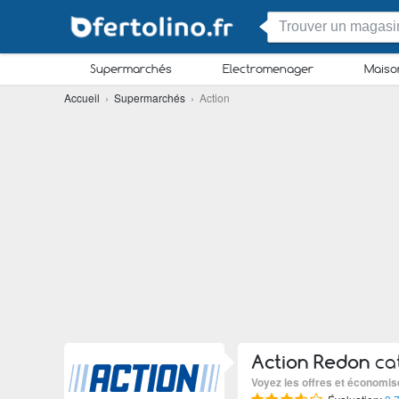
Supermarchés
Electromenager
Maiso
Accueil
›
Supermarchés
› Action
Action Redon
cat
Voyez les offres et économis