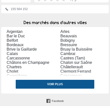
155 564 152
Des marchés dans d'autres villes
Argentan
Arles
Bar le Duc
Beauvais
Belfort
Bobigny
Bordeaux
Bressuire
Brive la Gaillarde
Bruay la Buissière
Calais
Cambrai
Carcassonne
Castres (Tarn)
Châlons en Champagne
Chalon sur Saône
Chartres
Châtellerault
Cholet
Clermont Ferrand
Compiègne
Concarneau
Coudekerque Branche
Créteil
Dole
VOIR PLUS
Douai
Dreux
Etampes
Fleury les Aubrais
Forbach
Fresnes (Val de Marne)
Garges lès Gonesse
Facebook
Gennevilliers
Hazebrouck
Houilles
Istres