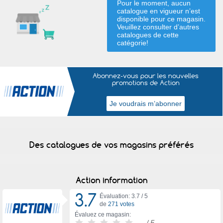
Pour le moment, aucun
catalogue en vigueur n’est
disponible pour ce magasin.
Veuillez consulter d’autres
catalogues de
cette
catégorie
!
Abonnez-vous pour les nouvelles
promotions de Action
Des catalogues de vos magasins préférés
Action information
3.7
Évaluation: 3.7 /
5
de
271 votes
Évaluez ce magasin:
-
/ 5