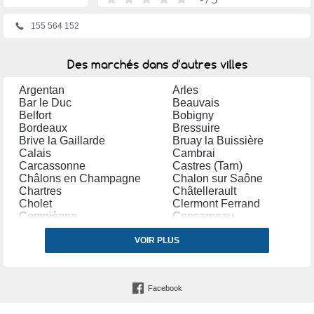
155 564 152
Des marchés dans d'autres villes
Argentan
Arles
Bar le Duc
Beauvais
Belfort
Bobigny
Bordeaux
Bressuire
Brive la Gaillarde
Bruay la Buissière
Calais
Cambrai
Carcassonne
Castres (Tarn)
Châlons en Champagne
Chalon sur Saône
Chartres
Châtellerault
Cholet
Clermont Ferrand
Compiègne
Concarneau
Coudekerque Branche
Créteil
Dole
VOIR PLUS
Douai
Dreux
Etampes
Fleury les Aubrais
Forbach
Fresnes (Val de Marne)
Garges lès Gonesse
Facebook
Gennevilliers
Hazebrouck
Houilles
Istres