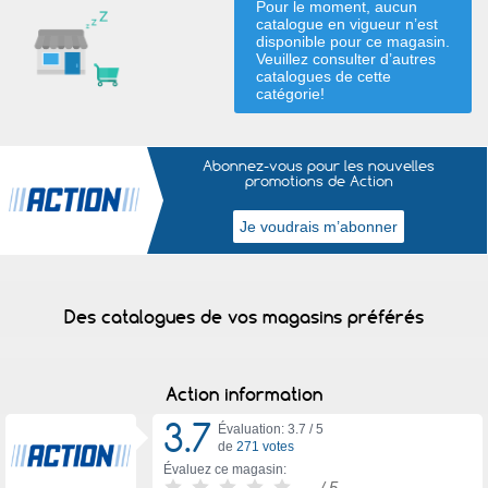
Pour le moment, aucun
catalogue en vigueur n’est
disponible pour ce magasin.
Veuillez consulter d’autres
catalogues de
cette
catégorie
!
Abonnez-vous pour les nouvelles
promotions de Action
Des catalogues de vos magasins préférés
Action information
3.7
Évaluation: 3.7 /
5
de
271 votes
Évaluez ce magasin:
-
/ 5