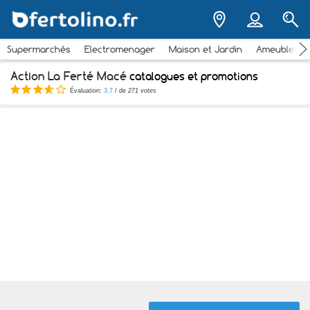
Supermarchés
Electromenager
Maison et Jardin
Ameubleme
Action La Ferté Macé
catalogues et promotions
Évaluation:
3.7
/ de
271 votes