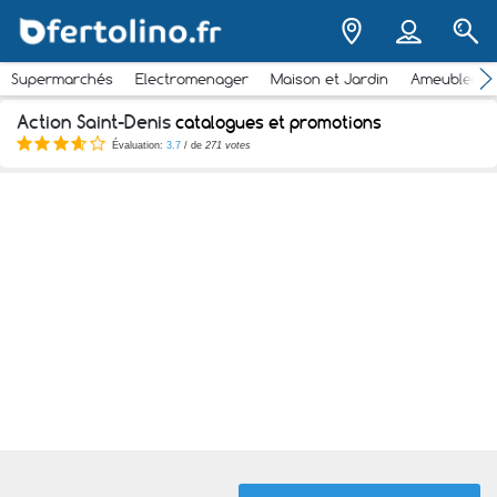
Supermarchés
Electromenager
Maison et Jardin
Ameubleme
Action Saint-Denis
catalogues et promotions
Évaluation:
3.7
/ de
271 votes