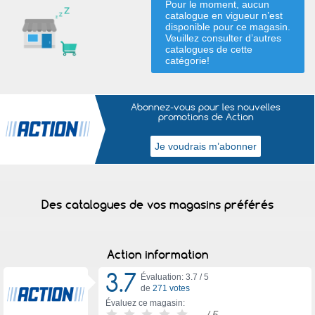
Pour le moment, aucun
catalogue en vigueur n’est
disponible pour ce magasin.
Veuillez consulter d’autres
catalogues de
cette
catégorie
!
Abonnez-vous pour les nouvelles
promotions de Action
Des catalogues de vos magasins préférés
Action information
3.7
Évaluation: 3.7 /
5
de
271 votes
Évaluez ce magasin:
-
/ 5