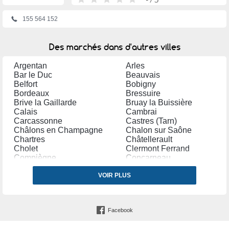
155 564 152
Des marchés dans d'autres villes
Argentan
Arles
Bar le Duc
Beauvais
Belfort
Bobigny
Bordeaux
Bressuire
Brive la Gaillarde
Bruay la Buissière
Calais
Cambrai
Carcassonne
Castres (Tarn)
Châlons en Champagne
Chalon sur Saône
Chartres
Châtellerault
Cholet
Clermont Ferrand
Compiègne
Concarneau
Coudekerque Branche
Créteil
Dole
VOIR PLUS
Douai
Dreux
Etampes
Fleury les Aubrais
Forbach
Fresnes (Val de Marne)
Garges lès Gonesse
Facebook
Gennevilliers
Hazebrouck
Houilles
Istres