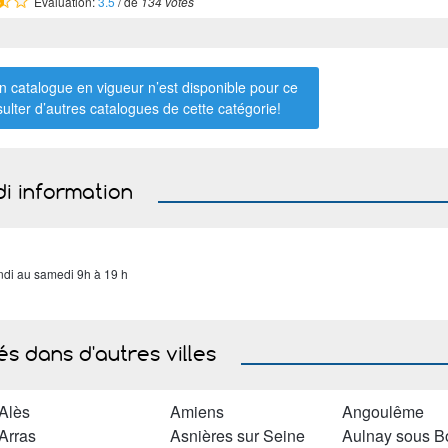
Évaluation:
3.5
/ de
134 votes
 catalogue en vigueur n’est disponible pour ce
sulter d’autres catalogues de
cette catégorie
!
di information
ndi au samedi 9h à 19 h
s dans d'autres villes
Alès
Amiens
Angoulême
Arras
Asnières sur Seine
Aulnay sous B