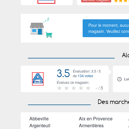
Pour le moment, aucun
magasin. Veuillez con
Al
3.5
Évaluation: 3.5 /
5
de
134 votes
Lu
Évaluez ce magasin:
-
/ 5
Des marché
Abbeville
Aix en Provence
Argenteuil
Armentières