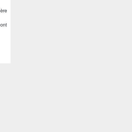
ière
Pont
ine
il
Les Clayes sous Bois
ault
ère