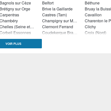
Bagnols sur Cèze
Belfort
Béthune
Brétigny sur Orge
Brive la Gaillarde
Bruay la Buiss
Carpentras
Castres (Tarn)
Cavaillon
Chambéry
Champigny sur Marne
Charenton le 
Chelles (Seine et Marne)
Clermont Ferrand
Clichy
Corbeil Essonnes
Coudekerque Branche
Croix (Nord)
Dijon
Dole
Douai
VOIR PLUS
Dunkerque
Epinal
Epinay sur Se
Flers (Orne)
Forbach
Gradignan
Hénin Beaumont
Herblay
Istres
La Teste de Buch
Laval
Le Blanc Mesn
Le Petit Quevilly
Lens
Limoges
Lingolsheim
Longjumeau
Lunéville
Lyon
Mantes la Ville
Martigues
Maubeuge
Miramas
Montgeron
Montigny lès Cormeilles
Montluçon
Nîmes
Noisy le Grand
Orange
Pertuis
Pierrefitte sur Seine
Pontault Comb
Ris Orangis
Roissy en Brie
Romans sur Is