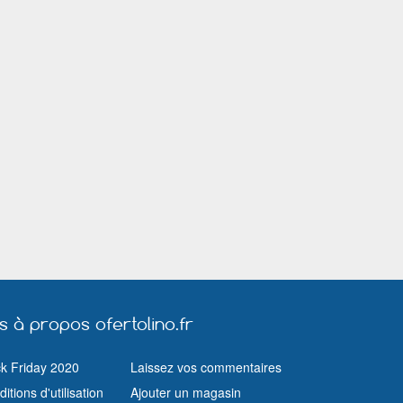
Roubaix
Saint Amand les Eaux
Saint Avold
Saint Jean de Braye
Saint Louis (Haut Rhin)
Saint Pol sur 
Saint Raphaël (Var)
Salon de Provence
Sarcelles
Toulon
Toulouse
Tourcoing
Valenciennes
Vaulx en Velin
Vendôme
Vichy
Vienne
Vitrolles (Bouches du Rhône)
Vitry le François
Wasquehal
us à propos ofertolino.fr
ck Friday 2020
Laissez vos commentaires
itions d'utilisation
Ajouter un magasin