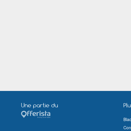
Romorantin Lanthenay
Ronchin
Saint Dié des Vosges
Sainte Foy lès Lyon
Saint Priest
Saint Quentin
Sedan
Strasbourg
Troyes
Valence
Vernon (Eure)
Vesoul
Villeneuve sur Lot
Viry Châtillon
Wattrelos
Une partie du
Pl
Bla
Cond