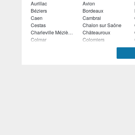
Aurillac
Avion
Béziers
Bordeaux
Caen
Cambrai
Cestas
Chalon sur Saône
Charleville Mézières
Châteauroux
Colmar
Colomiers
Dammarie les Lys
Denain
Draveil
Dreux
Evreux
Eysines
Grasse
Hazebrouck
La Ciotat
La Seyne sur Mer
Le Creusot
Le Havre
Liévin
Lille
Loos
Lunel
Marignane
Marseille
Montbéliard
Montceau les Mines
Muret
Nancy
Orléans
Orvault
Rambouillet
Riom