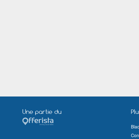
Romorantin Lanthenay
Ronchin
Saint Dié des Vosges
Sainte Foy lès Lyon
Saint Priest
Saint Quentin
Sedan
Strasbourg
Troyes
Valence
Vernon (Eure)
Vesoul
Villeneuve sur Lot
Viry Châtillon
Wattrelos
Une partie du
Pl
Bla
Cond