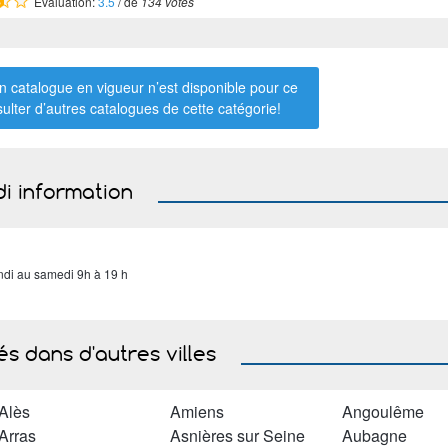
Évaluation:
3.5
/ de
134 votes
 catalogue en vigueur n’est disponible pour ce
sulter d’autres catalogues de
cette catégorie
!
di information
ndi au samedi 9h à 19 h
s dans d'autres villes
Alès
Amiens
Angoulême
Arras
Asnières sur Seine
Aubagne