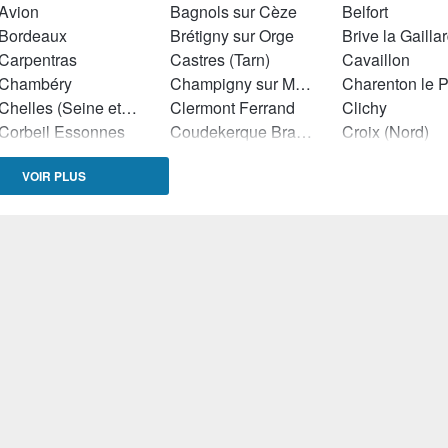
Avion
Bagnols sur Cèze
Belfort
Bordeaux
Brétigny sur Orge
Brive la Gailla
Carpentras
Castres (Tarn)
Cavaillon
Chambéry
Champigny sur Marne
Charenton le 
Chelles (Seine et Marne)
Clermont Ferrand
Clichy
Corbeil Essonnes
Coudekerque Branche
Croix (Nord)
Dijon
Dole
Douai
VOIR PLUS
Dunkerque
Epinal
Epinay sur Se
Flers (Orne)
Forbach
Gradignan
Hénin Beaumont
Herblay
Istres
La Teste de Buch
Laval
Le Blanc Mesn
Le Petit Quevilly
Lens
Limoges
Lingolsheim
Longjumeau
Lunéville
Lyon
Mantes la Ville
Martigues
Maubeuge
Miramas
Montgeron
Montigny lès Cormeilles
Montluçon
Nîmes
Noisy le Grand
Orange
Pertuis
Pierrefitte sur Seine
Pontault Comb
Ris Orangis
Roissy en Brie
Romans sur Is