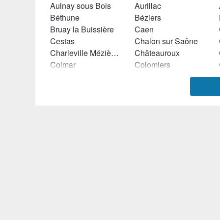
Aulnay sous Bois
Aurillac
Béthune
Béziers
Bruay la Buissière
Caen
Cestas
Chalon sur Saône
Charleville Mézières
Châteauroux
Colmar
Colomiers
Dammarie les Lys
Denain
Draveil
Dreux
Evreux
Eysines
Grasse
Hazebrouck
La Ciotat
La Seyne sur Mer
Le Creusot
Le Havre
Liévin
Lille
Loos
Lunel
Marignane
Marseille
Montbéliard
Montceau les Mines
Muret
Nancy
Orléans
Orvault
Rambouillet
Riom