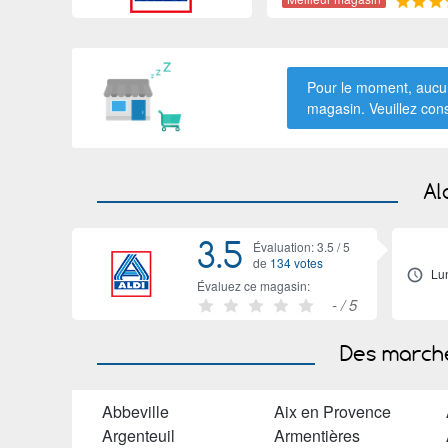
Pour le moment, aucun
magasin. Veuillez con
Al
3.5
Évaluation: 3.5 /
5
de
134 votes
Lu
Évaluez ce magasin:
-
/ 5
Des marché
Abbeville
Aix en Provence
Argenteuil
Armentières