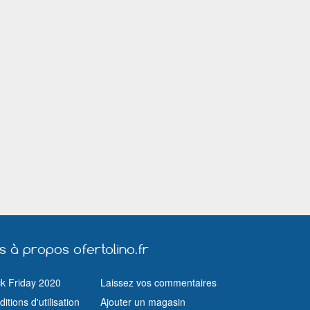
Roubaix
Saint Amand les Eaux
Saint Avold
Saint Jean de Braye
Saint Louis (Haut Rhin)
Saint Pol sur 
Saint Raphaël (Var)
Salon de Provence
Sarcelles
Toulon
Toulouse
Tourcoing
Valenciennes
Vaulx en Velin
Vendôme
Vichy
Vienne
Vitrolles (Bouches du Rhône)
Vitry le François
Wasquehal
us à propos ofertolino.fr
ck Friday 2020
Laissez vos commentaires
itions d'utilisation
Ajouter un magasin