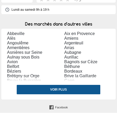
Lundi au samedi 9h à 19 h
Des marchés dans d'autres villes
Abbeville
Aix en Provence
Alès
Amiens
Angoulême
Argenteuil
Armentières
Arras
Asnières sur Seine
Aubagne
Aulnay sous Bois
Aurillac
Avion
Bagnols sur Cèze
Belfort
Béthune
Béziers
Bordeaux
Brétigny sur Orge
Brive la Gaillarde
Bruay la Buissière
Caen
Cambrai
Carpentras
Castres (Tarn)
VOIR PLUS
Cavaillon
Cestas
Chalon sur Saône
Chambéry
Champigny sur Marne
Charenton le Pont
Charleville Mézières
Facebook
Châteauroux
Chelles (Seine et Marne)
Clermont Ferrand
Clichy