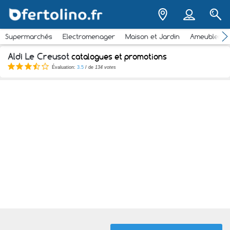
Supermarchés
Electromenager
Maison et Jardin
Ameubleme
Aldi Le Creusot
catalogues et promotions
Évaluation:
3.5
/ de
134 votes