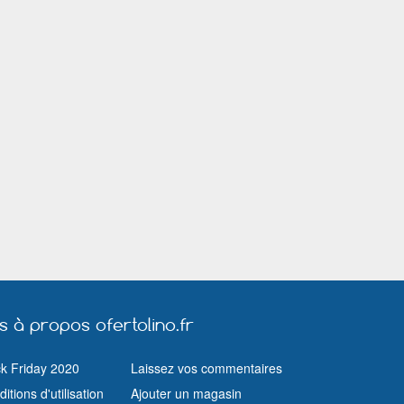
Roubaix
Saint Amand les Eaux
Saint Avold
Saint Jean de Braye
Saint Louis (Haut Rhin)
Saint Pol sur 
Saint Raphaël (Var)
Salon de Provence
Sarcelles
Toulon
Toulouse
Tourcoing
Valenciennes
Vaulx en Velin
Vendôme
Vichy
Vienne
Vitrolles (Bouches du Rhône)
Vitry le François
Wasquehal
us à propos ofertolino.fr
ck Friday 2020
Laissez vos commentaires
itions d'utilisation
Ajouter un magasin