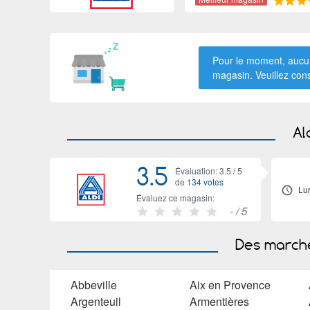
Pour le moment, aucun
magasin. Veuillez con
Al
3.5
Évaluation: 3.5 /
5
de
134 votes
Lu
Évaluez ce magasin:
-
/ 5
Des marché
Abbeville
Aix en Provence
Argenteuil
Armentières