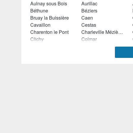
Aulnay sous Bois
Aurillac
Béthune
Béziers
Bruay la Buissière
Caen
Cavaillon
Cestas
Charenton le Pont
Charleville Mézières
Clichy
Colmar
Croix (Nord)
Dammarie les Lys
Douai
Draveil
Epinay sur Seine
Evreux
Gradignan
Grasse
Istres
La Ciotat
Le Blanc Mesnil
Le Creusot
Les Clayes sous Bois
Lille
Loos
Lunel
Marignane
Marseille
Montbéliard
Montceau les Mines
Muret
Nancy
Orléans
Orvault
Rambouillet
Riom