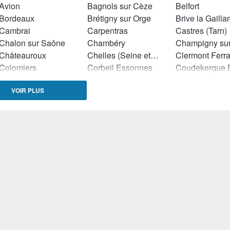
Avion
Bagnols sur Cèze
Belfort
Bordeaux
Brétigny sur Orge
Brive la Gailla
Cambrai
Carpentras
Castres (Tarn)
Chalon sur Saône
Chambéry
Châteauroux
Chelles (Seine et Marne)
Clermont Ferr
Colomiers
Corbeil Essonnes
Denain
Dijon
Dole
VOIR PLUS
Dreux
Dunkerque
Epinal
Eysines
Flers (Orne)
Forbach
Hazebrouck
Hénin Beaumont
Herblay
La Seyne sur Mer
La Teste de Buch
Laval
Le Havre
Le Petit Quevilly
Lens
Limoges
Lingolsheim
Longjumeau
Lunéville
Lyon
Mantes la Ville
Martigues
Maubeuge
Miramas
Montgeron
Montigny lès Cormeilles
Montluçon
Nîmes
Noisy le Grand
Orange
Pertuis
Pierrefitte sur Seine
Pontault Comb
Ris Orangis
Roissy en Brie
Romans sur Is