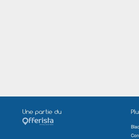
Romorantin Lanthenay
Ronchin
Saint Dié des Vosges
Sainte Foy lès Lyon
Saint Priest
Saint Quentin
Sedan
Strasbourg
Troyes
Valence
Vernon (Eure)
Vesoul
Villeneuve sur Lot
Viry Châtillon
Wattrelos
Une partie du
Pl
Bla
Cond