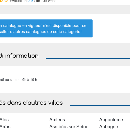
Évaluation:
3.5
/ de
134 votes
 catalogue en vigueur n’est disponible pour ce
sulter d’autres catalogues de
cette catégorie
!
di information
ndi au samedi 9h à 19 h
s dans d'autres villes
Alès
Amiens
Angoulême
Arras
Asnières sur Seine
Aubagne