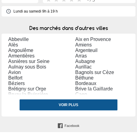
Lundi au samedi 9h à 19 h
Des marchés dans d'autres villes
Abbeville
Aix en Provence
Alès
Amiens
Angoulême
Argenteuil
Armentières
Arras
Asnières sur Seine
Aubagne
Aulnay sous Bois
Aurillac
Avion
Bagnols sur Cèze
Belfort
Béthune
Béziers
Bordeaux
Brétigny sur Orge
Brive la Gaillarde
Bruay la Buissière
Caen
Cambrai
Carpentras
Castres (Tarn)
VOIR PLUS
Cavaillon
Cestas
Chalon sur Saône
Chambéry
Champigny sur Marne
Charenton le Pont
Charleville Mézières
Facebook
Châteauroux
Chelles (Seine et Marne)
Clermont Ferrand
Clichy