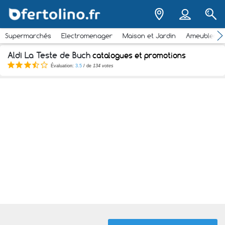
Supermarchés
Electromenager
Maison et Jardin
Ameubleme
Aldi La Teste de Buch
catalogues et promotions
Évaluation:
3.5
/ de
134 votes