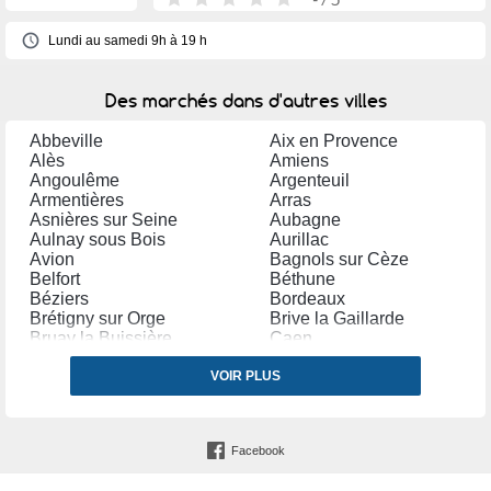
Lundi au samedi 9h à 19 h
Des marchés dans d'autres villes
Abbeville
Aix en Provence
Alès
Amiens
Angoulême
Argenteuil
Armentières
Arras
Asnières sur Seine
Aubagne
Aulnay sous Bois
Aurillac
Avion
Bagnols sur Cèze
Belfort
Béthune
Béziers
Bordeaux
Brétigny sur Orge
Brive la Gaillarde
Bruay la Buissière
Caen
Cambrai
Carpentras
Castres (Tarn)
VOIR PLUS
Cavaillon
Cestas
Chalon sur Saône
Chambéry
Champigny sur Marne
Charenton le Pont
Charleville Mézières
Facebook
Châteauroux
Chelles (Seine et Marne)
Clermont Ferrand
Clichy