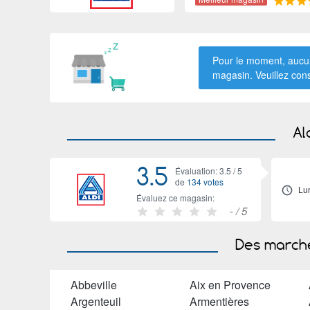
Pour le moment, aucun
magasin. Veuillez con
Al
3.5
Évaluation: 3.5 /
5
de
134 votes
Lu
Évaluez ce magasin:
-
/ 5
Des marché
Abbeville
Aix en Provence
Argenteuil
Armentières