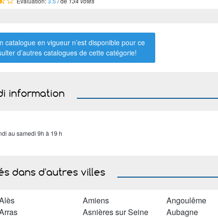
Évaluation:
3.5
/ de
134 votes
 catalogue en vigueur n’est disponible pour ce
sulter d’autres catalogues de
cette catégorie
!
di information
ndi au samedi 9h à 19 h
s dans d'autres villes
Alès
Amiens
Angoulême
Arras
Asnières sur Seine
Aubagne