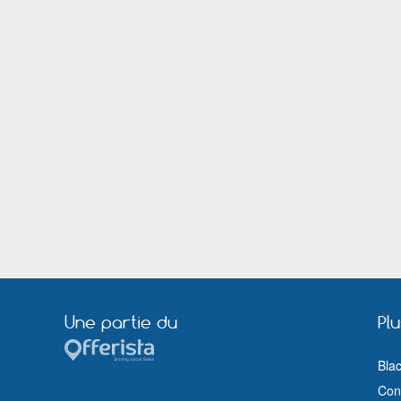
Romorantin Lanthenay
Ronchin
Saint Dié des Vosges
Sainte Foy lès Lyon
Saint Priest
Saint Quentin
Sedan
Strasbourg
Troyes
Valence
Vernon (Eure)
Vesoul
Villeneuve sur Lot
Viry Châtillon
Wattrelos
Une partie du
Pl
Bla
Cond