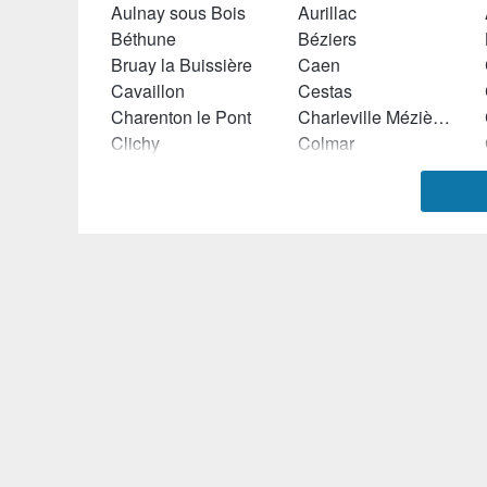
Aulnay sous Bois
Aurillac
Béthune
Béziers
Bruay la Buissière
Caen
Cavaillon
Cestas
Charenton le Pont
Charleville Mézières
Clichy
Colmar
Croix (Nord)
Dammarie les Lys
Douai
Draveil
Epinay sur Seine
Evreux
Gradignan
Grasse
Istres
La Ciotat
Le Blanc Mesnil
Le Creusot
Les Clayes sous Bois
Liévin
Longjumeau
Loos
Mantes la Ville
Marignane
Miramas
Montbéliard
Montluçon
Muret
Orléans
Orvault
Rambouillet
Riom