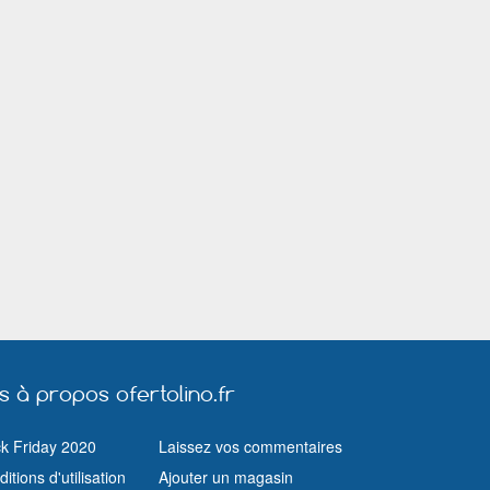
Roubaix
Saint Amand les Eaux
Saint Avold
Saint Jean de Braye
Saint Louis (Haut Rhin)
Saint Pol sur 
Saint Raphaël (Var)
Salon de Provence
Sarcelles
Toulon
Toulouse
Tourcoing
Valenciennes
Vaulx en Velin
Vendôme
Vichy
Vienne
Vitrolles (Bouches du Rhône)
Vitry le François
Wasquehal
us à propos ofertolino.fr
ck Friday 2020
Laissez vos commentaires
itions d'utilisation
Ajouter un magasin