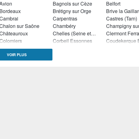
Avion
Bagnols sur Cèze
Belfort
Bordeaux
Brétigny sur Orge
Brive la Gailla
Cambrai
Carpentras
Castres (Tarn)
Chalon sur Saône
Chambéry
Châteauroux
Chelles (Seine et Marne)
Clermont Ferr
Colomiers
Corbeil Essonnes
Denain
Dijon
Dole
VOIR PLUS
Dreux
Dunkerque
Epinal
Eysines
Flers (Orne)
Forbach
Hazebrouck
Hénin Beaumont
Herblay
La Seyne sur Mer
La Teste de Buch
Laval
Le Havre
Le Petit Quevilly
Lens
Lille
Limoges
Lingolsheim
Lunel
Lunéville
Lyon
Marseille
Martigues
Maubeuge
Montceau les Mines
Montgeron
Nancy
Nîmes
Orange
Pertuis
Pierrefitte sur Seine
Pontault Comb
Ris Orangis
Roissy en Brie
Romans sur Is