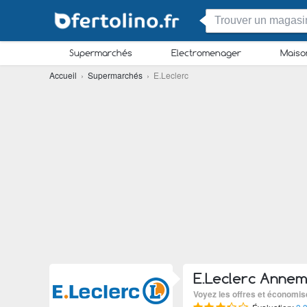
Supermarchés
Electromenager
Maiso
Accueil
›
Supermarchés
› E.Leclerc
E.Leclerc Anne
Voyez les offres et économis