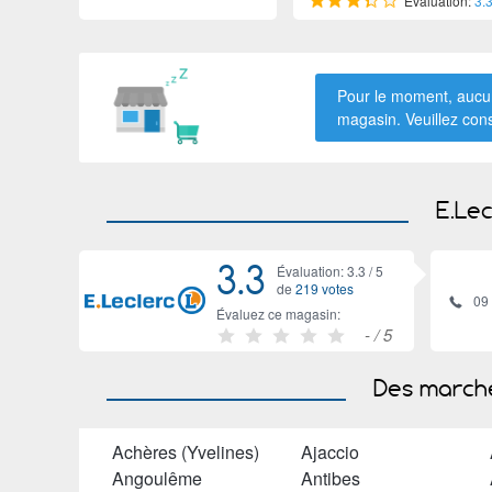
Évaluation:
3.
Pour le moment, aucun
magasin. Veuillez con
E.Lec
3.3
Évaluation: 3.3 /
5
de
219 votes
09
Évaluez ce magasin:
-
/ 5
Des marché
Achères (Yvelines)
Ajaccio
Angoulême
Antibes