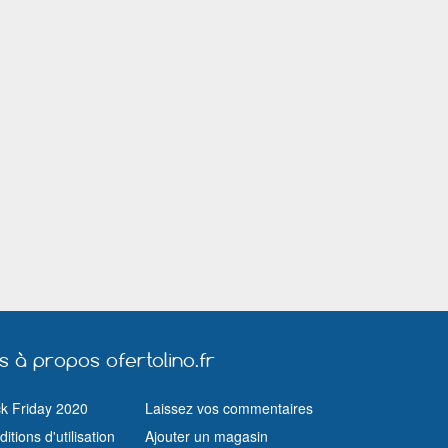
Narbonne
Nice
Nîmes
Orly
Orvault
Pantin
Pessac
Poitiers
Pontarlier
Rambouillet
Rennes
Rezé
Rodez
Romorantin Lanthenay
Rouen
Saint Amand les Eaux
Saint Dié des Vosges
Saint Herblain
Saint Malo
Saint Médard en Jalles
Salon de Provence
Schiltigheim
Sedan
Strasbourg
Talence
Tarbes
Toulouse
Tours
Trappes
Vannes
Vence
Vendôme
Vernon (Eure)
Vertou
Vesoul
Villeneuve sur Lot
Villeparisis
Viry Châtillon
Vitry sur Seine
Wattrelos
us à propos ofertolino.fr
ck Friday 2020
Laissez vos commentaires
itions d'utilisation
Ajouter un magasin