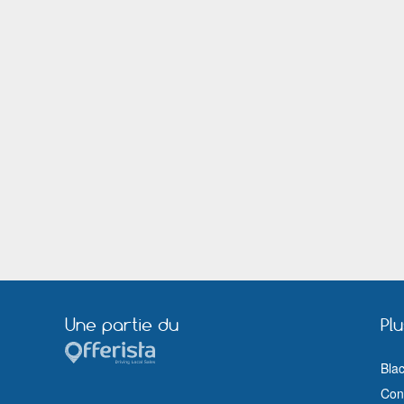
Nanterre
Nantes
Olivet (Loiret)
Orléans
Paris
Pau
Pontault Combault
Quimper
Rillieux la Pape
Rochefort (Charente Maritime)
Royan
Rueil Malmaison
Saint Jean de la Ruelle
Saint Louis (Haut Rhin)
Saint Priest
Saint Raphaël (Var)
Sélestat
Sotteville lès Rouen
Thionville
Toulon
Valence
Valenciennes
Vénissieux
Verdun
Vienne
Villefranche sur Saône
Vitrolles (Bouches du Rhône)
Vitry le François
Une partie du
Pl
Bla
Cond