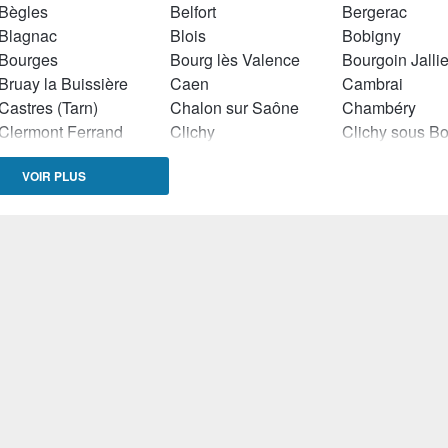
Bègles
Belfort
Bergerac
Blagnac
Blois
Bobigny
Bourges
Bourg lès Valence
Bourgoin Jalli
Bruay la Buissière
Caen
Cambrai
Castres (Tarn)
Chalon sur Saône
Chambéry
Clermont Ferrand
Clichy
Clichy sous Bo
Concarneau
Conflans Sainte Honorine
Dammarie les 
VOIR PLUS
Douai
Dreux
Dunkerque
Etampes
Firminy
Flers (Orne)
Gennevilliers
Givors
Gonesse
Herblay
Hyères
La Courneuve
La Seyne sur Mer
La Teste de B
Laval
Le Blanc Mesnil
Le Cannet
Le Mans
Levallois Perret
Libourne
Lisieux
Louviers
Lunel
Mâcon
Manosque
Marignane
Massy (Essonne)
Meaux
Meyzieu
Montceau les Mines
Mont de Marsan
Montélimar
Moulins (Allier)
Mulhouse
Nancy