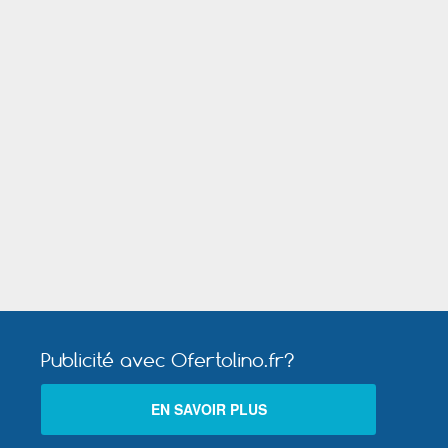
Saint Nazaire (Loire Atlantique)
Publicité avec Ofertolino.fr?
EN SAVOIR PLUS