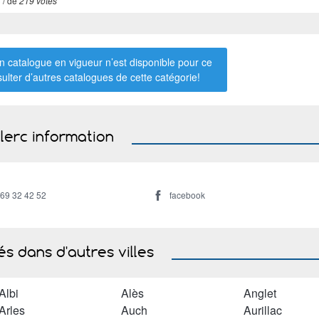
3
/ de
219 votes
 catalogue en vigueur n’est disponible pour ce
sulter d’autres catalogues de
cette catégorie
!
lerc information
 69 32 42 52
facebook
s dans d'autres villes
Albi
Alès
Anglet
Arles
Auch
Aurillac