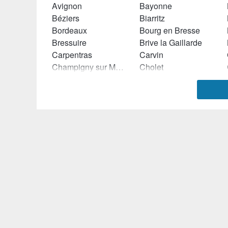
Avignon
Bayonne
Béziers
Biarritz
Bordeaux
Bourg en Bresse
Bressuire
Brive la Gaillarde
Carpentras
Carvin
Champigny sur Marne
Cholet
Colmar
Colombes
Dax
Dijon
Echirolles
Epinay sur Seine
Fleury les Aubrais
Fréjus
Grasse
Hazebrouck
Istres
Joué lés Tours
Lanester
Lannion
Le Havre
Le Kremlin Bicêtre
Lille
Limoges
Lunéville
Lyon
Marmande
Marseille
Montauban
Montbéliard
Montgeron
Montluçon