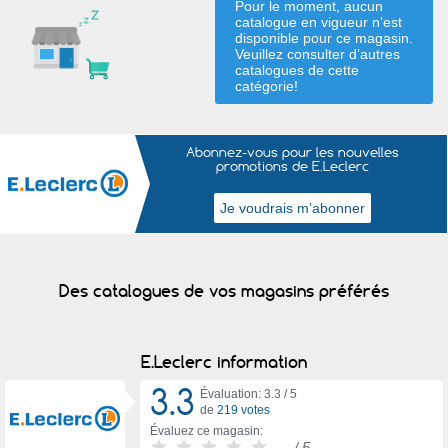
Pour le moment, aucun
catalogue en vigueur n’est
disponible pour ce magasin.
Veuillez consulter d’autres
catalogues de
cette
catégorie
!
Abonnez-vous pour les nouvelles
promotions de E.Leclerc
Des catalogues de vos magasins préférés
E.Leclerc information
3.3
Évaluation: 3.3 /
5
de
219 votes
Évaluez ce magasin:
-
/ 5