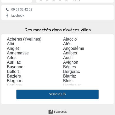
09 69 32 42 52
facebook
Des marchés dans d'autres villes
Achères (Yvelines)
Ajaccio
Albi
Alès
Anglet
Angoulême
Annemasse
Antibes
Arles
Auch
Aurillac
Avignon
Bayonne
Bègles
Belfort
Bergerac
Béziers
Biarritz
Blagnac
Blois
Bobigny
Bordeaux
Bourg en Bresse
Bourges
Bourg lès Valence
VOIR PLUS
Bourgoin Jallieu
Bressuire
Brive la Gaillarde
Bruay la Buissière
Caen
Cambrai
Carpentras
Facebook
Carvin
Castres (Tarn)