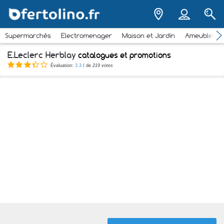
Supermarchés
Electromenager
Maison et Jardin
Ameubleme
E.Leclerc Herblay
catalogues et promotions
Évaluation:
3.3
/ de
219 votes