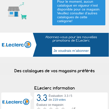
Pour le moment, aucun
catalogue en vigueur n’est
disponible pour ce magasin.
Veuillez consulter d’autres
catalogues de
cette
catégorie
!
Abonnez-vous pour les nouvelles
promotions de E.Leclerc
Des catalogues de vos magasins préférés
E.Leclerc information
3.3
Évaluation: 3.3 /
5
de
219 votes
Évaluez ce magasin:
-
/ 5