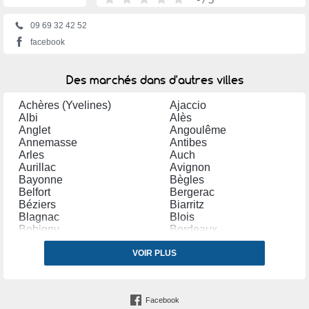
09 69 32 42 52
facebook
Des marchés dans d'autres villes
Achères (Yvelines)
Ajaccio
Albi
Alès
Anglet
Angoulême
Annemasse
Antibes
Arles
Auch
Aurillac
Avignon
Bayonne
Bègles
Belfort
Bergerac
Béziers
Biarritz
Blagnac
Blois
Bobigny
Bordeaux
Bourg en Bresse
Bourges
Bourg lès Valence
VOIR PLUS
Bourgoin Jallieu
Bressuire
Brive la Gaillarde
Bruay la Buissière
Caen
Cambrai
Carpentras
Facebook
Carvin
Castres (Tarn)