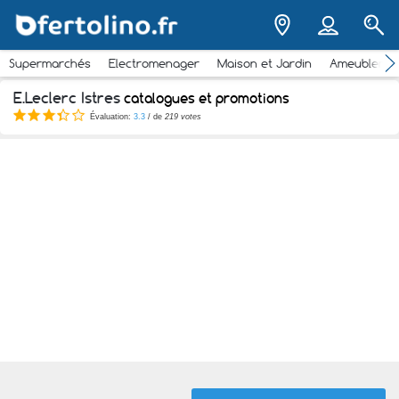
Supermarchés
Electromenager
Maison et Jardin
Ameubleme
E.Leclerc Istres
catalogues et promotions
Évaluation:
3.3
/ de
219 votes