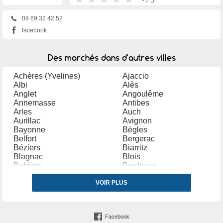
09 69 32 42 52
facebook
Des marchés dans d'autres villes
Achères (Yvelines)
Ajaccio
Albi
Alès
Anglet
Angoulême
Annemasse
Antibes
Arles
Auch
Aurillac
Avignon
Bayonne
Bègles
Belfort
Bergerac
Béziers
Biarritz
Blagnac
Blois
Bobigny
Bordeaux
Bourg en Bresse
Bourges
Bourg lès Valence
VOIR PLUS
Bourgoin Jallieu
Bressuire
Brive la Gaillarde
Bruay la Buissière
Caen
Cambrai
Carpentras
Facebook
Carvin
Castres (Tarn)