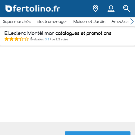
Supermarchés
Electromenager
Maison et Jardin
Ameubleme
E.Leclerc Montélimar
catalogues et promotions
Évaluation:
3.3
/ de
219 votes