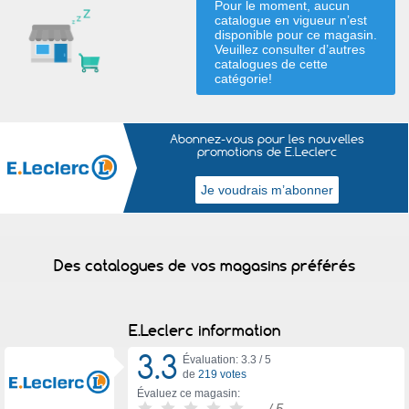
Pour le moment, aucun
catalogue en vigueur n’est
disponible pour ce magasin.
Veuillez consulter d’autres
catalogues de
cette
catégorie
!
Abonnez-vous pour les nouvelles
promotions de E.Leclerc
Des catalogues de vos magasins préférés
E.Leclerc information
3.3
Évaluation: 3.3 /
5
de
219 votes
Évaluez ce magasin:
-
/ 5