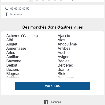
09 69 32 42 52
facebook
Des marchés dans d'autres villes
Achères (Yvelines)
Ajaccio
Albi
Alès
Anglet
Angoulême
Annemasse
Antibes
Arles
Auch
Aurillac
Avignon
Bayonne
Bègles
Belfort
Bergerac
Béziers
Biarritz
Blagnac
Blois
Bobigny
Bordeaux
Bourg en Bresse
Bourges
Bourg lès Valence
VOIR PLUS
Bourgoin Jallieu
Bressuire
Brive la Gaillarde
Bruay la Buissière
Caen
Cambrai
Carpentras
Facebook
Carvin
Castres (Tarn)