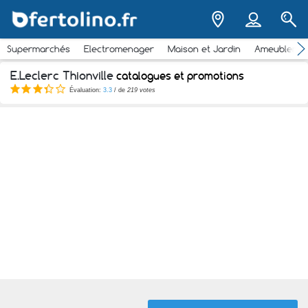
Supermarchés
Electromenager
Maison et Jardin
Ameubleme
E.Leclerc Thionville
catalogues et promotions
Évaluation:
3.3
/ de
219 votes