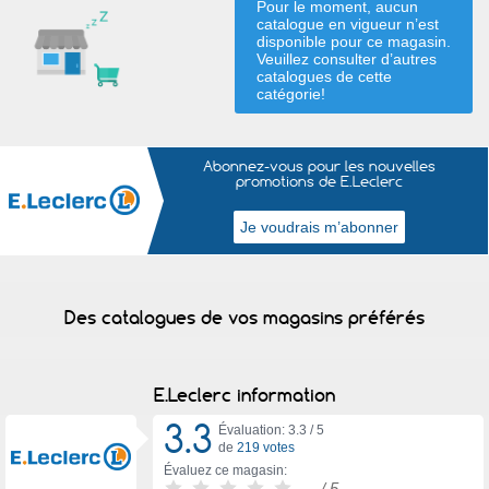
Pour le moment, aucun
catalogue en vigueur n’est
disponible pour ce magasin.
Veuillez consulter d’autres
catalogues de
cette
catégorie
!
Abonnez-vous pour les nouvelles
promotions de E.Leclerc
Des catalogues de vos magasins préférés
E.Leclerc information
3.3
Évaluation: 3.3 /
5
de
219 votes
Évaluez ce magasin:
-
/ 5