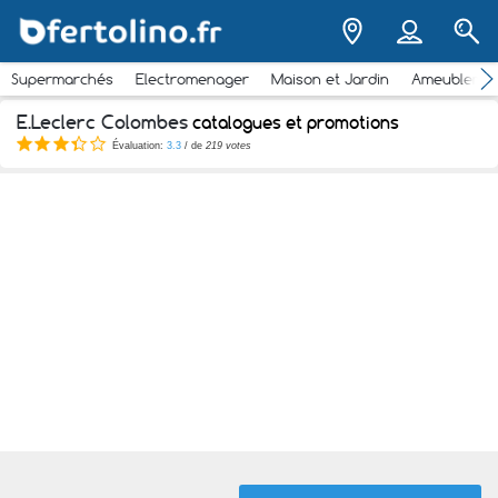
Supermarchés
Electromenager
Maison et Jardin
Ameubleme
E.Leclerc Colombes
catalogues et promotions
Évaluation:
3.3
/ de
219 votes