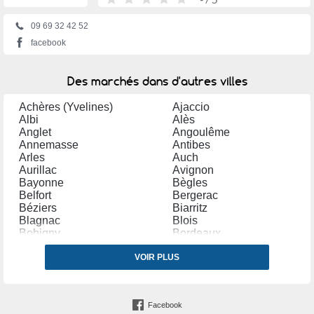
09 69 32 42 52
facebook
Des marchés dans d'autres villes
Achères (Yvelines)
Ajaccio
Albi
Alès
Anglet
Angoulême
Annemasse
Antibes
Arles
Auch
Aurillac
Avignon
Bayonne
Bègles
Belfort
Bergerac
Béziers
Biarritz
Blagnac
Blois
Bobigny
Bordeaux
Bourg en Bresse
Bourges
Bourg lès Valence
VOIR PLUS
Bourgoin Jallieu
Bressuire
Brive la Gaillarde
Bruay la Buissière
Caen
Cambrai
Carpentras
Facebook
Carvin
Castres (Tarn)