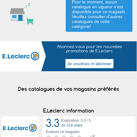
Pour le moment, aucun
catalogue en vigueur n’est
disponible pour ce magasin.
Veuillez consulter d’autres
catalogues de
cette
catégorie
!
Abonnez-vous pour les nouvelles
promotions de E.Leclerc
Des catalogues de vos magasins préférés
E.Leclerc information
3.3
Évaluation: 3.3 /
5
de
219 votes
Évaluez ce magasin:
-
/ 5