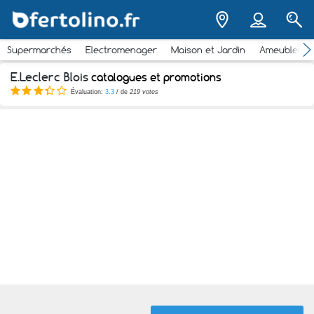
Supermarchés
Electromenager
Maison et Jardin
Ameubleme
E.Leclerc Blois
catalogues et promotions
Évaluation:
3.3
/ de
219 votes