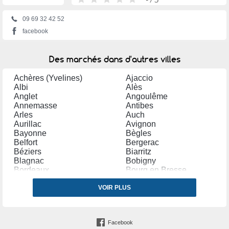
09 69 32 42 52
facebook
Des marchés dans d'autres villes
Achères (Yvelines)
Ajaccio
Albi
Alès
Anglet
Angoulême
Annemasse
Antibes
Arles
Auch
Aurillac
Avignon
Bayonne
Bègles
Belfort
Bergerac
Béziers
Biarritz
Blagnac
Bobigny
Bordeaux
Bourg en Bresse
Bourges
Bourg lès Valence
Bourgoin Jallieu
VOIR PLUS
Bressuire
Brive la Gaillarde
Bruay la Buissière
Caen
Cambrai
Carpentras
Carvin
Facebook
Castres (Tarn)
Chalon sur Saône