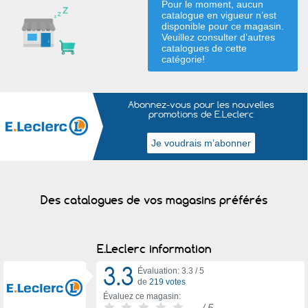
Pour le moment, aucun
catalogue en vigueur n’est
disponible pour ce magasin.
Veuillez consulter d’autres
catalogues de
cette
catégorie
!
Abonnez-vous pour les nouvelles
promotions de E.Leclerc
Des catalogues de vos magasins préférés
E.Leclerc information
3.3
Évaluation: 3.3 /
5
de
219 votes
Évaluez ce magasin:
-
/ 5